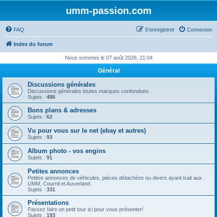
umm-passion.com
FAQ
S’enregistrer
Connexion
Index du forum
Nous sommes le 07 août 2026, 21:04
Général
Discussions générales
Discussions générales toutes marques confondues.
Sujets :
486
Bons plans & adresses
Sujets :
62
Vu pour vous sur le net (ebay et autres)
Sujets :
93
Album photo - vos engins
Sujets :
91
Petites annonces
Petites annonces de véhicules, pièces détachées ou divers ayant trait aux
UMM, Cournil et Auverland.
Sujets :
331
Présentations
Passez faire un petit tour ici pour vous présenter!
Sujets :
193