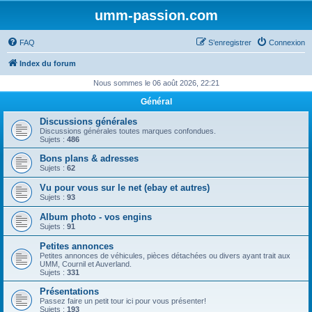
umm-passion.com
FAQ
S’enregistrer
Connexion
Index du forum
Nous sommes le 06 août 2026, 22:21
Général
Discussions générales
Discussions générales toutes marques confondues.
Sujets :
486
Bons plans & adresses
Sujets :
62
Vu pour vous sur le net (ebay et autres)
Sujets :
93
Album photo - vos engins
Sujets :
91
Petites annonces
Petites annonces de véhicules, pièces détachées ou divers ayant trait aux
UMM, Cournil et Auverland.
Sujets :
331
Présentations
Passez faire un petit tour ici pour vous présenter!
Sujets :
193