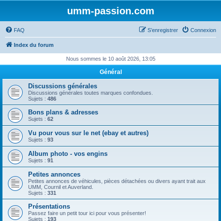
umm-passion.com
FAQ
S’enregistrer
Connexion
Index du forum
Nous sommes le 10 août 2026, 13:05
Général
Discussions générales
Discussions générales toutes marques confondues.
Sujets :
486
Bons plans & adresses
Sujets :
62
Vu pour vous sur le net (ebay et autres)
Sujets :
93
Album photo - vos engins
Sujets :
91
Petites annonces
Petites annonces de véhicules, pièces détachées ou divers ayant trait aux
UMM, Cournil et Auverland.
Sujets :
331
Présentations
Passez faire un petit tour ici pour vous présenter!
Sujets :
193