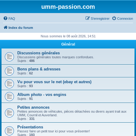
umm-passion.com
FAQ
S’enregistrer
Connexion
Index du forum
Nous sommes le 08 août 2026, 14:51
Général
Discussions générales
Discussions générales toutes marques confondues.
Sujets :
486
Bons plans & adresses
Sujets :
62
Vu pour vous sur le net (ebay et autres)
Sujets :
93
Album photo - vos engins
Sujets :
91
Petites annonces
Petites annonces de véhicules, pièces détachées ou divers ayant trait aux
UMM, Cournil et Auverland.
Sujets :
331
Présentations
Passez faire un petit tour ici pour vous présenter!
Sujets :
193