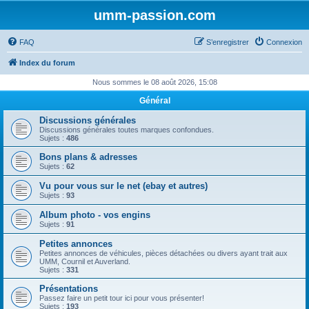
umm-passion.com
FAQ
S’enregistrer
Connexion
Index du forum
Nous sommes le 08 août 2026, 15:08
Général
Discussions générales
Discussions générales toutes marques confondues.
Sujets :
486
Bons plans & adresses
Sujets :
62
Vu pour vous sur le net (ebay et autres)
Sujets :
93
Album photo - vos engins
Sujets :
91
Petites annonces
Petites annonces de véhicules, pièces détachées ou divers ayant trait aux
UMM, Cournil et Auverland.
Sujets :
331
Présentations
Passez faire un petit tour ici pour vous présenter!
Sujets :
193