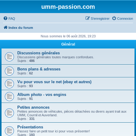
umm-passion.com
FAQ
S’enregistrer
Connexion
Index du forum
Nous sommes le 06 août 2026, 19:23
Général
Discussions générales
Discussions générales toutes marques confondues.
Sujets :
486
Bons plans & adresses
Sujets :
62
Vu pour vous sur le net (ebay et autres)
Sujets :
93
Album photo - vos engins
Sujets :
91
Petites annonces
Petites annonces de véhicules, pièces détachées ou divers ayant trait aux
UMM, Cournil et Auverland.
Sujets :
331
Présentations
Passez faire un petit tour ici pour vous présenter!
Sujets :
193