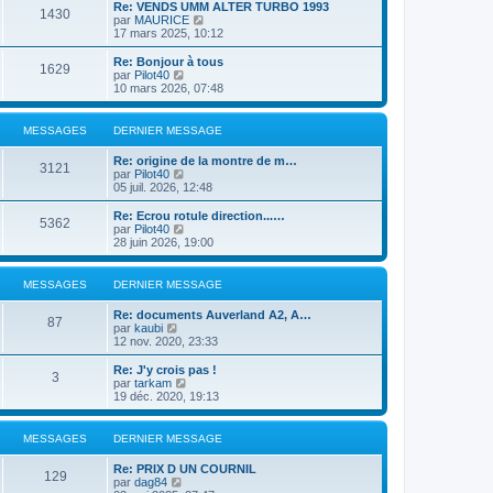
e
r
Re: VENDS UMM ALTER TURBO 1993
s
r
1430
r
l
V
par
MAURICE
a
m
n
e
o
17 mars 2025, 10:12
g
e
i
d
i
e
s
e
e
r
Re: Bonjour à tous
s
r
1629
r
l
V
par
Pilot40
a
m
n
e
o
10 mars 2026, 07:48
g
e
i
d
i
e
s
e
e
r
s
r
r
l
MESSAGES
DERNIER MESSAGE
a
m
n
e
g
e
i
d
e
Re: origine de la montre de m…
s
e
e
3121
V
par
Pilot40
s
r
r
o
05 juil. 2026, 12:48
a
m
n
i
g
e
i
r
e
Re: Ecrou rotule direction...…
s
e
5362
l
V
par
Pilot40
s
r
e
o
28 juin 2026, 19:00
a
m
d
i
g
e
e
r
e
s
r
l
MESSAGES
DERNIER MESSAGE
s
n
e
a
i
d
g
Re: documents Auverland A2, A…
e
e
87
e
V
par
kaubi
r
r
o
12 nov. 2020, 23:33
m
n
i
e
i
r
Re: J'y crois pas !
s
e
3
l
V
par
tarkam
s
r
e
o
19 déc. 2020, 19:13
a
m
d
i
g
e
e
r
e
s
r
l
MESSAGES
DERNIER MESSAGE
s
n
e
a
i
d
g
Re: PRIX D UN COURNIL
e
e
129
e
V
par
dag84
r
r