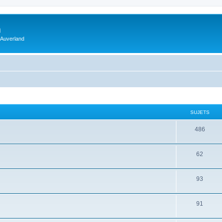
m
 Auverland
SUJETS
486
62
93
91