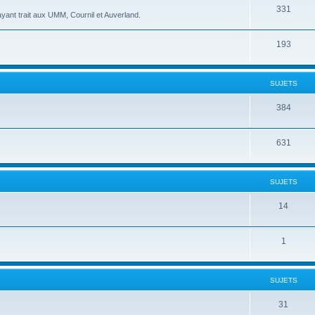
331
yant trait aux UMM, Cournil et Auverland.
193
SUJETS
384
631
SUJETS
14
1
SUJETS
31