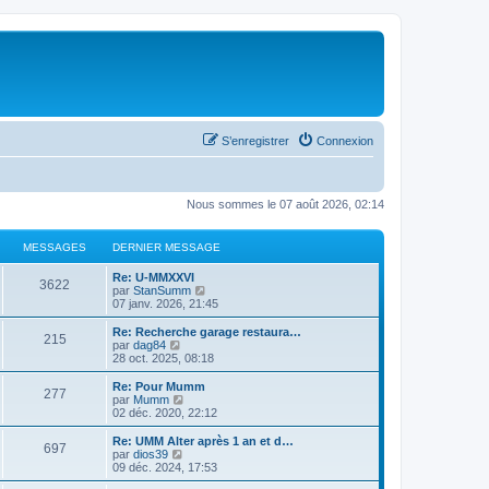
S’enregistrer
Connexion
Nous sommes le 07 août 2026, 02:14
MESSAGES
DERNIER MESSAGE
Re: U-MMXXVI
3622
V
par
StanSumm
o
07 janv. 2026, 21:45
i
r
Re: Recherche garage restaura…
215
l
V
par
dag84
e
o
28 oct. 2025, 08:18
d
i
e
r
Re: Pour Mumm
277
r
l
V
par
Mumm
n
e
o
02 déc. 2020, 22:12
i
d
i
e
e
r
Re: UMM Alter après 1 an et d…
r
697
r
l
V
par
dios39
m
n
e
o
09 déc. 2024, 17:53
e
i
d
i
s
e