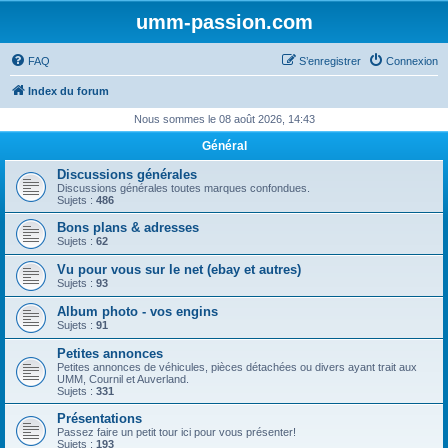
umm-passion.com
FAQ
S’enregistrer
Connexion
Index du forum
Nous sommes le 08 août 2026, 14:43
Général
Discussions générales
Discussions générales toutes marques confondues.
Sujets :
486
Bons plans & adresses
Sujets :
62
Vu pour vous sur le net (ebay et autres)
Sujets :
93
Album photo - vos engins
Sujets :
91
Petites annonces
Petites annonces de véhicules, pièces détachées ou divers ayant trait aux
UMM, Cournil et Auverland.
Sujets :
331
Présentations
Passez faire un petit tour ici pour vous présenter!
Sujets :
193