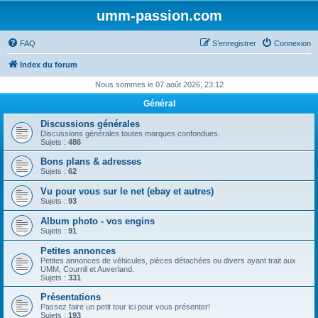
umm-passion.com
FAQ
S’enregistrer
Connexion
Index du forum
Nous sommes le 07 août 2026, 23:12
Général
Discussions générales
Discussions générales toutes marques confondues.
Sujets :
486
Bons plans & adresses
Sujets :
62
Vu pour vous sur le net (ebay et autres)
Sujets :
93
Album photo - vos engins
Sujets :
91
Petites annonces
Petites annonces de véhicules, pièces détachées ou divers ayant trait aux
UMM, Cournil et Auverland.
Sujets :
331
Présentations
Passez faire un petit tour ici pour vous présenter!
Sujets :
193