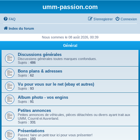
umm-passion.com
FAQ
S’enregistrer
Connexion
Index du forum
Nous sommes le 08 août 2026, 00:39
Général
Discussions générales
Discussions générales toutes marques confondues.
Sujets :
486
Bons plans & adresses
Sujets :
62
Vu pour vous sur le net (ebay et autres)
Sujets :
93
Album photo - vos engins
Sujets :
91
Petites annonces
Petites annonces de véhicules, pièces détachées ou divers ayant trait aux
UMM, Cournil et Auverland.
Sujets :
331
Présentations
Passez faire un petit tour ici pour vous présenter!
Sujets :
193