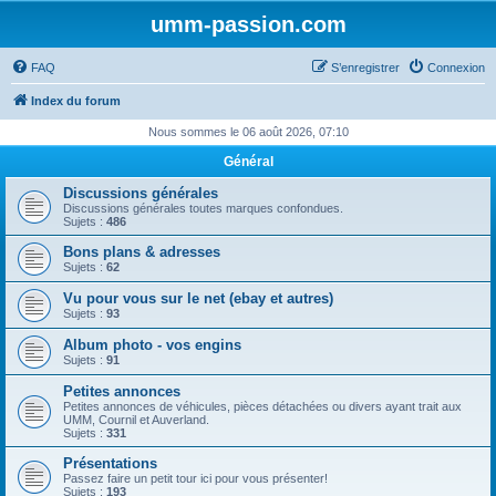
umm-passion.com
FAQ
S’enregistrer
Connexion
Index du forum
Nous sommes le 06 août 2026, 07:10
Général
Discussions générales
Discussions générales toutes marques confondues.
Sujets :
486
Bons plans & adresses
Sujets :
62
Vu pour vous sur le net (ebay et autres)
Sujets :
93
Album photo - vos engins
Sujets :
91
Petites annonces
Petites annonces de véhicules, pièces détachées ou divers ayant trait aux
UMM, Cournil et Auverland.
Sujets :
331
Présentations
Passez faire un petit tour ici pour vous présenter!
Sujets :
193