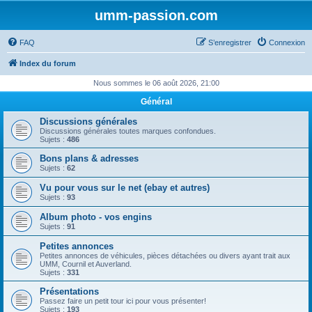
umm-passion.com
FAQ
S’enregistrer
Connexion
Index du forum
Nous sommes le 06 août 2026, 21:00
Général
Discussions générales
Discussions générales toutes marques confondues.
Sujets :
486
Bons plans & adresses
Sujets :
62
Vu pour vous sur le net (ebay et autres)
Sujets :
93
Album photo - vos engins
Sujets :
91
Petites annonces
Petites annonces de véhicules, pièces détachées ou divers ayant trait aux
UMM, Cournil et Auverland.
Sujets :
331
Présentations
Passez faire un petit tour ici pour vous présenter!
Sujets :
193