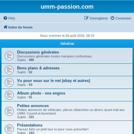
umm-passion.com
FAQ
S’enregistrer
Connexion
Index du forum
Nous sommes le 09 août 2026, 08:33
Général
Discussions générales
Discussions générales toutes marques confondues.
Sujets :
486
Bons plans & adresses
Sujets :
62
Vu pour vous sur le net (ebay et autres)
Sujets :
93
Album photo - vos engins
Sujets :
91
Petites annonces
Petites annonces de véhicules, pièces détachées ou divers ayant trait aux
UMM, Cournil et Auverland.
Sujets :
331
Présentations
Passez faire un petit tour ici pour vous présenter!
Sujets :
193