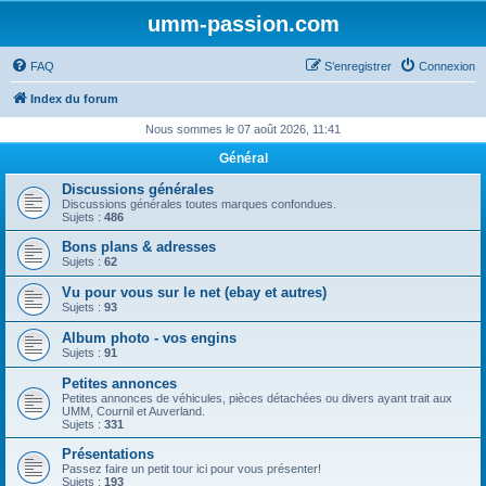
umm-passion.com
FAQ
S’enregistrer
Connexion
Index du forum
Nous sommes le 07 août 2026, 11:41
Général
Discussions générales
Discussions générales toutes marques confondues.
Sujets :
486
Bons plans & adresses
Sujets :
62
Vu pour vous sur le net (ebay et autres)
Sujets :
93
Album photo - vos engins
Sujets :
91
Petites annonces
Petites annonces de véhicules, pièces détachées ou divers ayant trait aux
UMM, Cournil et Auverland.
Sujets :
331
Présentations
Passez faire un petit tour ici pour vous présenter!
Sujets :
193