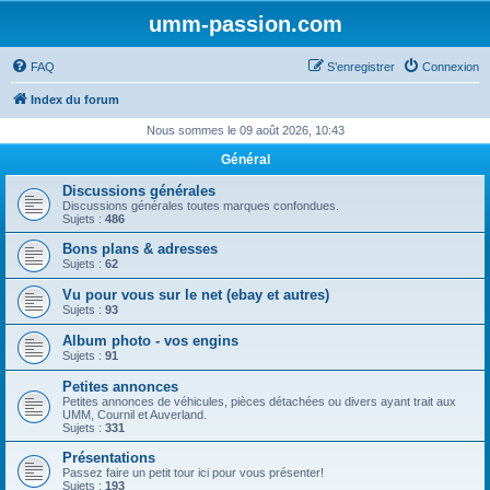
umm-passion.com
FAQ
S’enregistrer
Connexion
Index du forum
Nous sommes le 09 août 2026, 10:43
Général
Discussions générales
Discussions générales toutes marques confondues.
Sujets :
486
Bons plans & adresses
Sujets :
62
Vu pour vous sur le net (ebay et autres)
Sujets :
93
Album photo - vos engins
Sujets :
91
Petites annonces
Petites annonces de véhicules, pièces détachées ou divers ayant trait aux
UMM, Cournil et Auverland.
Sujets :
331
Présentations
Passez faire un petit tour ici pour vous présenter!
Sujets :
193