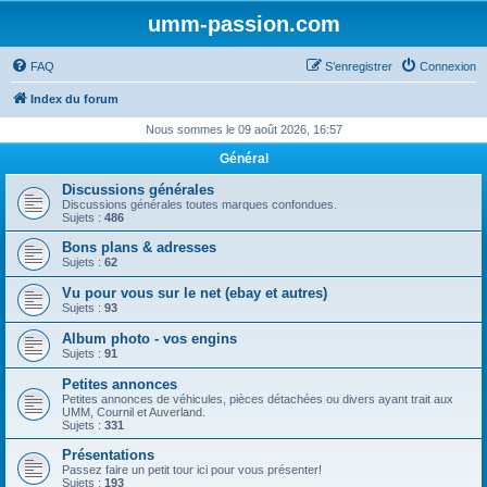
umm-passion.com
FAQ
S’enregistrer
Connexion
Index du forum
Nous sommes le 09 août 2026, 16:57
Général
Discussions générales
Discussions générales toutes marques confondues.
Sujets :
486
Bons plans & adresses
Sujets :
62
Vu pour vous sur le net (ebay et autres)
Sujets :
93
Album photo - vos engins
Sujets :
91
Petites annonces
Petites annonces de véhicules, pièces détachées ou divers ayant trait aux
UMM, Cournil et Auverland.
Sujets :
331
Présentations
Passez faire un petit tour ici pour vous présenter!
Sujets :
193