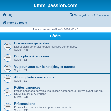
umm-passion.com
FAQ
S’enregistrer
Connexion
Index du forum
Nous sommes le 09 août 2026, 08:48
Général
Discussions générales
Discussions générales toutes marques confondues.
Sujets :
486
Bons plans & adresses
Sujets :
62
Vu pour vous sur le net (ebay et autres)
Sujets :
93
Album photo - vos engins
Sujets :
91
Petites annonces
Petites annonces de véhicules, pièces détachées ou divers ayant trait aux
UMM, Cournil et Auverland.
Sujets :
331
Présentations
Passez faire un petit tour ici pour vous présenter!
Sujets :
193