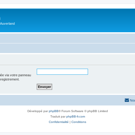
m
 Auverland
iée via votre panneau
enregistrement.
Nou
Développé par
phpBB
® Forum Software © phpBB Limited
Traduit par
phpBB-fr.com
Confidentialité
|
Conditions