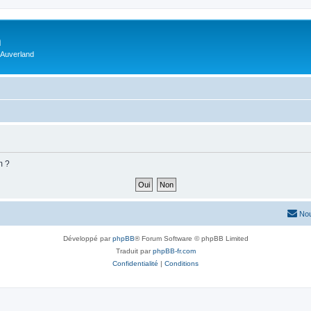
m
 Auverland
m ?
Nou
Développé par
phpBB
® Forum Software © phpBB Limited
Traduit par
phpBB-fr.com
Confidentialité
|
Conditions