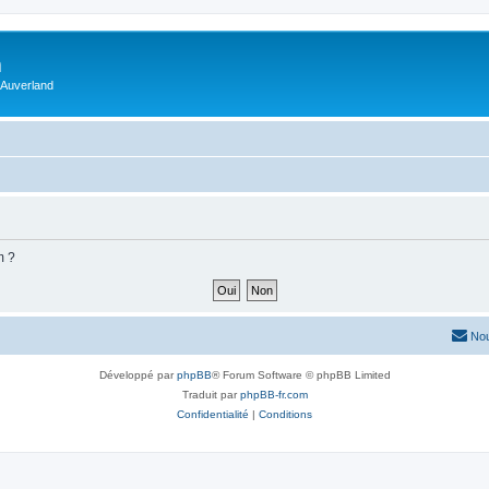
m
 Auverland
m ?
Nou
Développé par
phpBB
® Forum Software © phpBB Limited
Traduit par
phpBB-fr.com
Confidentialité
|
Conditions