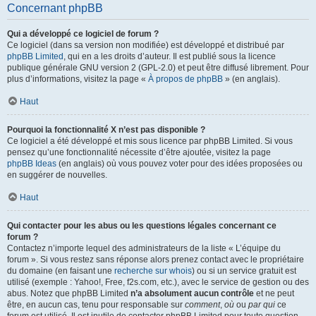
Concernant phpBB
Qui a développé ce logiciel de forum ?
Ce logiciel (dans sa version non modifiée) est développé et distribué par
phpBB Limited
, qui en a les droits d’auteur. Il est publié sous la licence
publique générale GNU version 2 (GPL-2.0) et peut être diffusé librement. Pour
plus d’informations, visitez la page «
À propos de phpBB
» (en anglais).
Haut
Pourquoi la fonctionnalité X n’est pas disponible ?
Ce logiciel a été développé et mis sous licence par phpBB Limited. Si vous
pensez qu’une fonctionnalité nécessite d’être ajoutée, visitez la page
phpBB Ideas
(en anglais) où vous pouvez voter pour des idées proposées ou
en suggérer de nouvelles.
Haut
Qui contacter pour les abus ou les questions légales concernant ce
forum ?
Contactez n’importe lequel des administrateurs de la liste « L’équipe du
forum ». Si vous restez sans réponse alors prenez contact avec le propriétaire
du domaine (en faisant une
recherche sur whois
) ou si un service gratuit est
utilisé (exemple : Yahoo!, Free, f2s.com, etc.), avec le service de gestion ou des
abus. Notez que phpBB Limited
n’a absolument aucun contrôle
et ne peut
être, en aucun cas, tenu pour responsable sur
comment
,
où
ou
par qui
ce