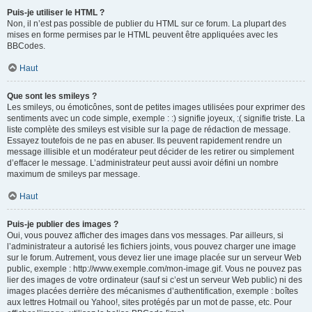
Puis-je utiliser le HTML ?
Non, il n’est pas possible de publier du HTML sur ce forum. La plupart des
mises en forme permises par le HTML peuvent être appliquées avec les
BBCodes.
Haut
Que sont les smileys ?
Les smileys, ou émoticônes, sont de petites images utilisées pour exprimer des
sentiments avec un code simple, exemple : :) signifie joyeux, :( signifie triste. La
liste complète des smileys est visible sur la page de rédaction de message.
Essayez toutefois de ne pas en abuser. Ils peuvent rapidement rendre un
message illisible et un modérateur peut décider de les retirer ou simplement
d’effacer le message. L’administrateur peut aussi avoir défini un nombre
maximum de smileys par message.
Haut
Puis-je publier des images ?
Oui, vous pouvez afficher des images dans vos messages. Par ailleurs, si
l’administrateur a autorisé les fichiers joints, vous pouvez charger une image
sur le forum. Autrement, vous devez lier une image placée sur un serveur Web
public, exemple : http://www.exemple.com/mon-image.gif. Vous ne pouvez pas
lier des images de votre ordinateur (sauf si c’est un serveur Web public) ni des
images placées derrière des mécanismes d’authentification, exemple : boîtes
aux lettres Hotmail ou Yahoo!, sites protégés par un mot de passe, etc. Pour