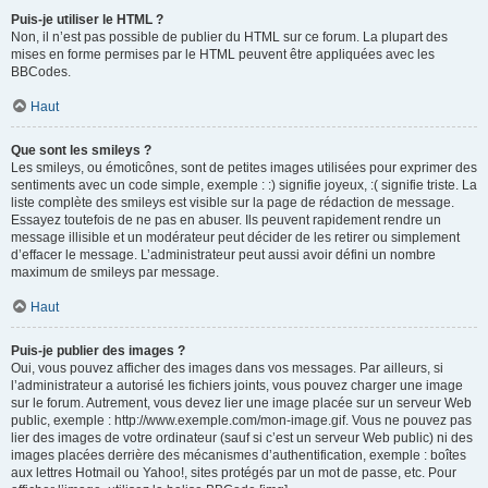
Puis-je utiliser le HTML ?
Non, il n’est pas possible de publier du HTML sur ce forum. La plupart des
mises en forme permises par le HTML peuvent être appliquées avec les
BBCodes.
Haut
Que sont les smileys ?
Les smileys, ou émoticônes, sont de petites images utilisées pour exprimer des
sentiments avec un code simple, exemple : :) signifie joyeux, :( signifie triste. La
liste complète des smileys est visible sur la page de rédaction de message.
Essayez toutefois de ne pas en abuser. Ils peuvent rapidement rendre un
message illisible et un modérateur peut décider de les retirer ou simplement
d’effacer le message. L’administrateur peut aussi avoir défini un nombre
maximum de smileys par message.
Haut
Puis-je publier des images ?
Oui, vous pouvez afficher des images dans vos messages. Par ailleurs, si
l’administrateur a autorisé les fichiers joints, vous pouvez charger une image
sur le forum. Autrement, vous devez lier une image placée sur un serveur Web
public, exemple : http://www.exemple.com/mon-image.gif. Vous ne pouvez pas
lier des images de votre ordinateur (sauf si c’est un serveur Web public) ni des
images placées derrière des mécanismes d’authentification, exemple : boîtes
aux lettres Hotmail ou Yahoo!, sites protégés par un mot de passe, etc. Pour