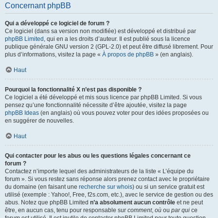
Concernant phpBB
Qui a développé ce logiciel de forum ?
Ce logiciel (dans sa version non modifiée) est développé et distribué par
phpBB Limited
, qui en a les droits d’auteur. Il est publié sous la licence
publique générale GNU version 2 (GPL-2.0) et peut être diffusé librement. Pour
plus d’informations, visitez la page «
À propos de phpBB
» (en anglais).
Haut
Pourquoi la fonctionnalité X n’est pas disponible ?
Ce logiciel a été développé et mis sous licence par phpBB Limited. Si vous
pensez qu’une fonctionnalité nécessite d’être ajoutée, visitez la page
phpBB Ideas
(en anglais) où vous pouvez voter pour des idées proposées ou
en suggérer de nouvelles.
Haut
Qui contacter pour les abus ou les questions légales concernant ce
forum ?
Contactez n’importe lequel des administrateurs de la liste « L’équipe du
forum ». Si vous restez sans réponse alors prenez contact avec le propriétaire
du domaine (en faisant une
recherche sur whois
) ou si un service gratuit est
utilisé (exemple : Yahoo!, Free, f2s.com, etc.), avec le service de gestion ou des
abus. Notez que phpBB Limited
n’a absolument aucun contrôle
et ne peut
être, en aucun cas, tenu pour responsable sur
comment
,
où
ou
par qui
ce