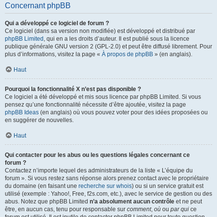
Concernant phpBB
Qui a développé ce logiciel de forum ?
Ce logiciel (dans sa version non modifiée) est développé et distribué par
phpBB Limited
, qui en a les droits d’auteur. Il est publié sous la licence
publique générale GNU version 2 (GPL-2.0) et peut être diffusé librement. Pour
plus d’informations, visitez la page «
À propos de phpBB
» (en anglais).
Haut
Pourquoi la fonctionnalité X n’est pas disponible ?
Ce logiciel a été développé et mis sous licence par phpBB Limited. Si vous
pensez qu’une fonctionnalité nécessite d’être ajoutée, visitez la page
phpBB Ideas
(en anglais) où vous pouvez voter pour des idées proposées ou
en suggérer de nouvelles.
Haut
Qui contacter pour les abus ou les questions légales concernant ce
forum ?
Contactez n’importe lequel des administrateurs de la liste « L’équipe du
forum ». Si vous restez sans réponse alors prenez contact avec le propriétaire
du domaine (en faisant une
recherche sur whois
) ou si un service gratuit est
utilisé (exemple : Yahoo!, Free, f2s.com, etc.), avec le service de gestion ou des
abus. Notez que phpBB Limited
n’a absolument aucun contrôle
et ne peut
être, en aucun cas, tenu pour responsable sur
comment
,
où
ou
par qui
ce