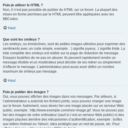
Puis-je utiliser le HTML ?
Non, il n’est pas possible de publier du HTML sur ce forum. La plupart des
mises en forme permises par le HTML peuvent être appliquées avec les
BBCodes.
Haut
Que sont les smileys ?
Les smileys, ou émoticônes, sont de petites images utilisées pour exprimer des
sentiments avec un code simple, exemple : :) signifie joyeux, :( signifie triste. La
liste complète des smileys est visible sur la page de rédaction de message.
Essayez toutefois de ne pas en abuser. Ils peuvent rapidement rendre un
message illisible et un modérateur peut décider de les retirer ou simplement
d’effacer le message. L’administrateur peut aussi avoir défini un nombre
maximum de smileys par message.
Haut
Puis-je publier des images ?
Oui, vous pouvez afficher des images dans vos messages. Par ailleurs, si
l’administrateur a autorisé les fichiers joints, vous pouvez charger une image
sur le forum. Autrement, vous devez lier une image placée sur un serveur Web
public, exemple : http://www.exemple.com/mon-image.gif. Vous ne pouvez pas
lier des images de votre ordinateur (sauf si c’est un serveur Web public) ni des
images placées derrière des mécanismes d’authentification, exemple : boîtes
aux lettres Hotmail ou Yahoo!, sites protégés par un mot de passe, etc. Pour