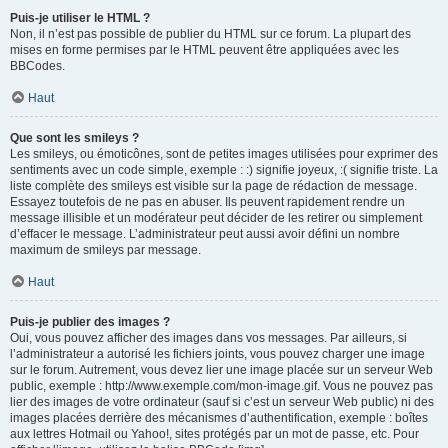
Puis-je utiliser le HTML ?
Non, il n’est pas possible de publier du HTML sur ce forum. La plupart des
mises en forme permises par le HTML peuvent être appliquées avec les
BBCodes.
Haut
Que sont les smileys ?
Les smileys, ou émoticônes, sont de petites images utilisées pour exprimer des
sentiments avec un code simple, exemple : :) signifie joyeux, :( signifie triste. La
liste complète des smileys est visible sur la page de rédaction de message.
Essayez toutefois de ne pas en abuser. Ils peuvent rapidement rendre un
message illisible et un modérateur peut décider de les retirer ou simplement
d’effacer le message. L’administrateur peut aussi avoir défini un nombre
maximum de smileys par message.
Haut
Puis-je publier des images ?
Oui, vous pouvez afficher des images dans vos messages. Par ailleurs, si
l’administrateur a autorisé les fichiers joints, vous pouvez charger une image
sur le forum. Autrement, vous devez lier une image placée sur un serveur Web
public, exemple : http://www.exemple.com/mon-image.gif. Vous ne pouvez pas
lier des images de votre ordinateur (sauf si c’est un serveur Web public) ni des
images placées derrière des mécanismes d’authentification, exemple : boîtes
aux lettres Hotmail ou Yahoo!, sites protégés par un mot de passe, etc. Pour