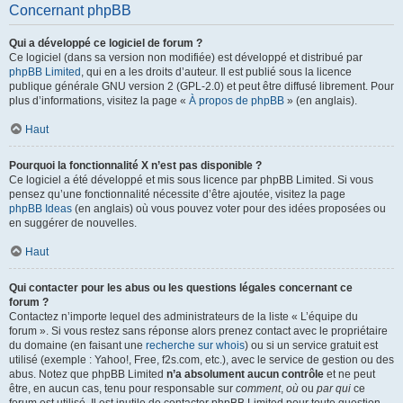
Concernant phpBB
Qui a développé ce logiciel de forum ?
Ce logiciel (dans sa version non modifiée) est développé et distribué par
phpBB Limited
, qui en a les droits d’auteur. Il est publié sous la licence
publique générale GNU version 2 (GPL-2.0) et peut être diffusé librement. Pour
plus d’informations, visitez la page «
À propos de phpBB
» (en anglais).
Haut
Pourquoi la fonctionnalité X n’est pas disponible ?
Ce logiciel a été développé et mis sous licence par phpBB Limited. Si vous
pensez qu’une fonctionnalité nécessite d’être ajoutée, visitez la page
phpBB Ideas
(en anglais) où vous pouvez voter pour des idées proposées ou
en suggérer de nouvelles.
Haut
Qui contacter pour les abus ou les questions légales concernant ce
forum ?
Contactez n’importe lequel des administrateurs de la liste « L’équipe du
forum ». Si vous restez sans réponse alors prenez contact avec le propriétaire
du domaine (en faisant une
recherche sur whois
) ou si un service gratuit est
utilisé (exemple : Yahoo!, Free, f2s.com, etc.), avec le service de gestion ou des
abus. Notez que phpBB Limited
n’a absolument aucun contrôle
et ne peut
être, en aucun cas, tenu pour responsable sur
comment
,
où
ou
par qui
ce