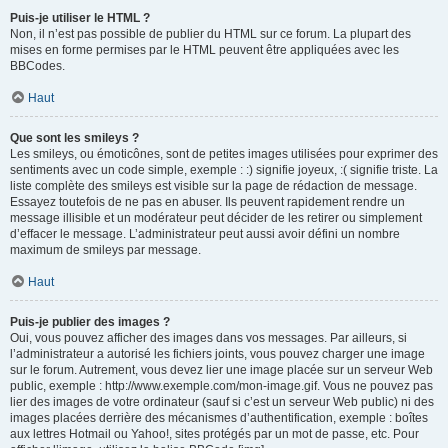
Puis-je utiliser le HTML ?
Non, il n’est pas possible de publier du HTML sur ce forum. La plupart des
mises en forme permises par le HTML peuvent être appliquées avec les
BBCodes.
Haut
Que sont les smileys ?
Les smileys, ou émoticônes, sont de petites images utilisées pour exprimer des
sentiments avec un code simple, exemple : :) signifie joyeux, :( signifie triste. La
liste complète des smileys est visible sur la page de rédaction de message.
Essayez toutefois de ne pas en abuser. Ils peuvent rapidement rendre un
message illisible et un modérateur peut décider de les retirer ou simplement
d’effacer le message. L’administrateur peut aussi avoir défini un nombre
maximum de smileys par message.
Haut
Puis-je publier des images ?
Oui, vous pouvez afficher des images dans vos messages. Par ailleurs, si
l’administrateur a autorisé les fichiers joints, vous pouvez charger une image
sur le forum. Autrement, vous devez lier une image placée sur un serveur Web
public, exemple : http://www.exemple.com/mon-image.gif. Vous ne pouvez pas
lier des images de votre ordinateur (sauf si c’est un serveur Web public) ni des
images placées derrière des mécanismes d’authentification, exemple : boîtes
aux lettres Hotmail ou Yahoo!, sites protégés par un mot de passe, etc. Pour