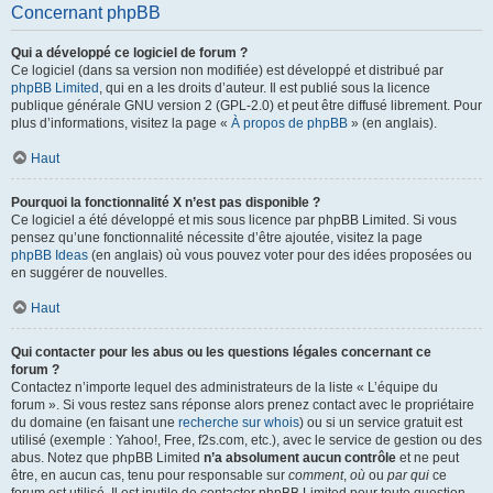
Concernant phpBB
Qui a développé ce logiciel de forum ?
Ce logiciel (dans sa version non modifiée) est développé et distribué par
phpBB Limited
, qui en a les droits d’auteur. Il est publié sous la licence
publique générale GNU version 2 (GPL-2.0) et peut être diffusé librement. Pour
plus d’informations, visitez la page «
À propos de phpBB
» (en anglais).
Haut
Pourquoi la fonctionnalité X n’est pas disponible ?
Ce logiciel a été développé et mis sous licence par phpBB Limited. Si vous
pensez qu’une fonctionnalité nécessite d’être ajoutée, visitez la page
phpBB Ideas
(en anglais) où vous pouvez voter pour des idées proposées ou
en suggérer de nouvelles.
Haut
Qui contacter pour les abus ou les questions légales concernant ce
forum ?
Contactez n’importe lequel des administrateurs de la liste « L’équipe du
forum ». Si vous restez sans réponse alors prenez contact avec le propriétaire
du domaine (en faisant une
recherche sur whois
) ou si un service gratuit est
utilisé (exemple : Yahoo!, Free, f2s.com, etc.), avec le service de gestion ou des
abus. Notez que phpBB Limited
n’a absolument aucun contrôle
et ne peut
être, en aucun cas, tenu pour responsable sur
comment
,
où
ou
par qui
ce