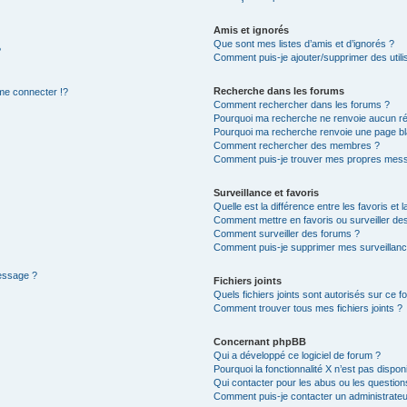
Amis et ignorés
Que sont mes listes d’amis et d’ignorés ?
?
Comment puis-je ajouter/supprimer des utilis
Recherche dans les forums
e connecter !?
Comment rechercher dans les forums ?
Pourquoi ma recherche ne renvoie aucun ré
Pourquoi ma recherche renvoie une page bl
Comment rechercher des membres ?
Comment puis-je trouver mes propres mess
Surveillance et favoris
Quelle est la différence entre les favoris et l
Comment mettre en favoris ou surveiller des
Comment surveiller des forums ?
Comment puis-je supprimer mes surveillanc
message ?
Fichiers joints
Quels fichiers joints sont autorisés sur ce f
Comment trouver tous mes fichiers joints ?
Concernant phpBB
Qui a développé ce logiciel de forum ?
Pourquoi la fonctionnalité X n’est pas dispon
Qui contacter pour les abus ou les questio
Comment puis-je contacter un administrateu