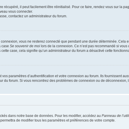
 récupéré, il peut facilement être réinitialisé. Pour ce faire, rendez vous sur la p
uveau vous connecter.
passe, contactez un administrateur du forum.
e connexion, vous ne resterez connecté que pendant une durée déterminée. Cela em
la case
Se souvenir de moi
lors de la connexion. Ce n’est pas recommandé si vous u
s cette case, cela signifie qu’un administrateur du forum a désactivé cette fonctionna
os paramètres d’authentification et votre connexion au forum. Ils fournissent aussi
teur du forum. Si vous rencontrez des problèmes de connexion ou de déconnexion, l
ockés dans notre base de données. Pour les modifier, accédez au
Panneau de l’util
 permettra de modifier tous les paramètres et préférences de votre compte.