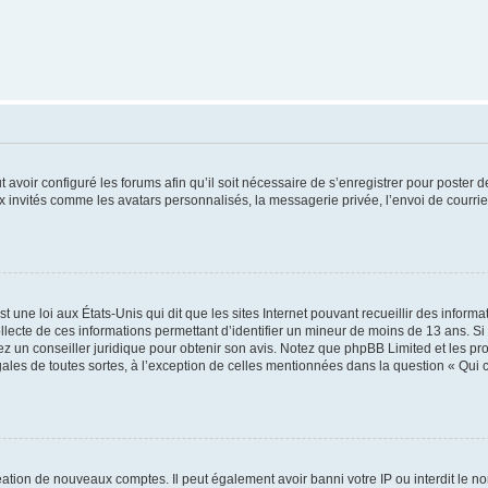
t avoir configuré les forums afin qu’il soit nécessaire de s’enregistrer pour poster
x invités comme les avatars personnalisés, la messagerie privée, l’envoi de courri
t une loi aux États-Unis qui dit que les sites Internet pouvant recueillir des infor
ollecte de ces informations permettant d’identifier un mineur de moins de 13 ans. S
tez un conseiller juridique pour obtenir son avis. Notez que phpBB Limited et les pr
gales de toutes sortes, à l’exception de celles mentionnées dans la question « Qui
réation de nouveaux comptes. Il peut également avoir banni votre IP ou interdit le no