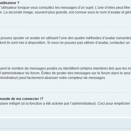
tilisateur ?
utilisateur lorsque vous consultez les messages d’un sujet. L’une d’elles peut êtr
rum. La seconde image, souvent plus grande, est connue sous le nom d’avatar et 
s pouvez ajouter un avatar en utilisant l’une des quatre méthodes d’avatar suivantes 
ont ils sont mis à disposition. Si vous ne pouvez pas utiliser d’avatar, contactez un
iquent le nombre de messages postés ou identifient certains membres tels que les 
ar l’administrateur du forum. Évitez de poster des messages sur le forum dans le seu
ministrateur) peut facilement abaisser votre compteur de messages.
mande de me connecter !?
re intégré (si la fonction a été activée par l’administrateur). Ceci pour empêcher l’u