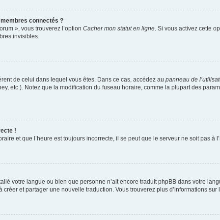
s membres connectés ?
forum », vous trouverez l’option
Cacher mon statut en ligne
. Si vous activez cette o
es invisibles.
ifférent de celui dans lequel vous êtes. Dans ce cas, accédez au
panneau de l’utilisa
ney, etc.). Notez que la modification du fuseau horaire, comme la plupart des para
ecte !
aire et que l’heure est toujours incorrecte, il se peut que le serveur ne soit pas à
installé votre langue ou bien que personne n’ait encore traduit phpBB dans votre l
s à créer et partager une nouvelle traduction. Vous trouverez plus d’informations sur l