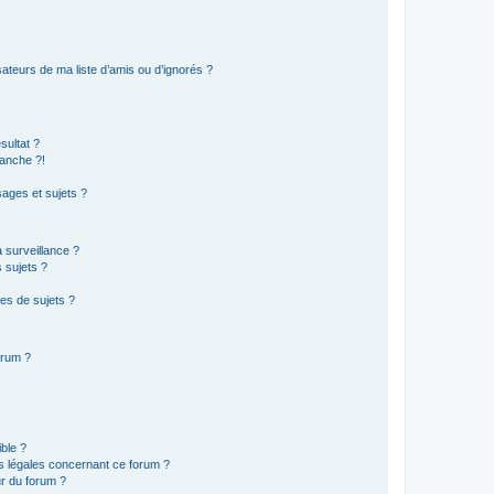
ateurs de ma liste d’amis ou d’ignorés ?
sultat ?
anche ?!
ages et sujets ?
a surveillance ?
 sujets ?
es de sujets ?
orum ?
ible ?
ns légales concernant ce forum ?
r du forum ?