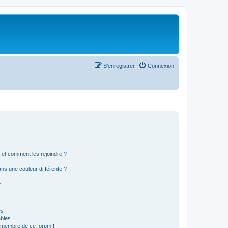
S’enregistrer
Connexion
s et comment les rejoindre ?
s une couleur différente ?
?
s !
bles !
n membre de ce forum !