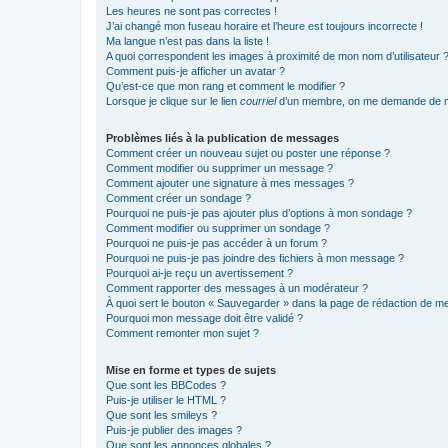
Les heures ne sont pas correctes !
J’ai changé mon fuseau horaire et l’heure est toujours incorrecte !
Ma langue n’est pas dans la liste !
A quoi correspondent les images à proximité de mon nom d’utilisateur 
Comment puis-je afficher un avatar ?
Qu’est-ce que mon rang et comment le modifier ?
Lorsque je clique sur le lien
courriel
d’un membre, on me demande de m
Problèmes liés à la publication de messages
Comment créer un nouveau sujet ou poster une réponse ?
Comment modifier ou supprimer un message ?
Comment ajouter une signature à mes messages ?
Comment créer un sondage ?
Pourquoi ne puis-je pas ajouter plus d’options à mon sondage ?
Comment modifier ou supprimer un sondage ?
Pourquoi ne puis-je pas accéder à un forum ?
Pourquoi ne puis-je pas joindre des fichiers à mon message ?
Pourquoi ai-je reçu un avertissement ?
Comment rapporter des messages à un modérateur ?
À quoi sert le bouton « Sauvegarder » dans la page de rédaction de 
Pourquoi mon message doit être validé ?
Comment remonter mon sujet ?
Mise en forme et types de sujets
Que sont les BBCodes ?
Puis-je utiliser le HTML ?
Que sont les smileys ?
Puis-je publier des images ?
Que sont les annonces globales ?