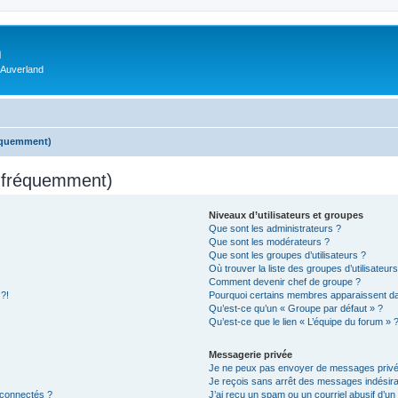
m
 Auverland
réquemment)
s fréquemment)
Niveaux d’utilisateurs et groupes
Que sont les administrateurs ?
Que sont les modérateurs ?
Que sont les groupes d’utilisateurs ?
Où trouver la liste des groupes d’utilisateur
Comment devenir chef de groupe ?
 ?!
Pourquoi certains membres apparaissent dan
Qu’est-ce qu’un « Groupe par défaut » ?
Qu’est-ce que le lien « L’équipe du forum » 
Messagerie privée
Je ne peux pas envoyer de messages privé
Je reçois sans arrêt des messages indésira
 connectés ?
J’ai reçu un spam ou un courriel abusif d’u