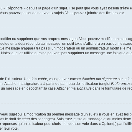
 « Répondre » depuis la page d’un sujet. Il se peut que vous ayez besoin d’être e
: Vous
pouvez
poster de nouveaux sujets, Vous
pouvez
joindre des fichiers, etc.
modifier ou supprimer que vos propres messages. Vous pouvez modifier un message
lqu’un a déjà répondu au message, un petit texte s’affichera en bas du message ind
n. Ce message n’apparaîtra pas si un modérateur ou un administrateur modifie le mes
ive. Notez que les utilisateurs ne peuvent pas supprimer un message une fois que qu
e l’utilisateur. Une fois créée, vous pouvez cocher
Attacher ma signature
sur le fo
 « Attacher ma signature » à partir du panneau de l’utilisateur (onglet
Préférences 
 à un message en décochant la case
Attacher ma signature
dans le formulaire de ré
ouveau sujet ou la modification du premier message d’un sujet (si vous en avez les p
 le droit de créer des sondages). Saisissez le titre du sondage et au moins deux o
onses qu’un utilisateur peut choisir lors de son vote dans « Option(s) par l’utilis
er leur vote.