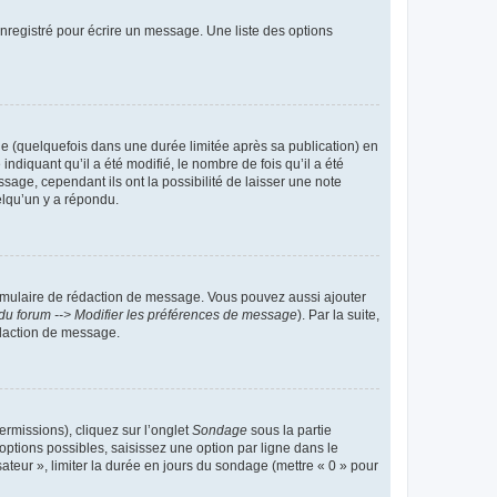
nregistré pour écrire un message. Une liste des options
 (quelquefois dans une durée limitée après sa publication) en
iquant qu’il a été modifié, le nombre de fois qu’il a été
sage, cependant ils ont la possibilité de laisser une note
elqu’un y a répondu.
rmulaire de rédaction de message. Vous pouvez aussi ajouter
du forum --> Modifier les préférences de message
). Par la suite,
daction de message.
ermissions), cliquez sur l’onglet
Sondage
sous la partie
ptions possibles, saisissez une option par ligne dans le
ateur », limiter la durée en jours du sondage (mettre « 0 » pour