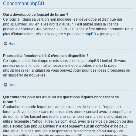
Concernant phpBB
Qui a développé ce logiciel de forum ?
Ce logiciel (dans sa version non modifiée) est développé et distribué par
phpBB Limited
, qui en a les droits d’auteur. Il est publié sous la licence
publique générale GNU version 2 (GPL-2.0) et peut être diffusé librement. Pour
plus d’informations, visitez la page «
À propos de phpBB
» (en anglais).
Haut
Pourquoi la fonctionnalité X n’est pas disponible ?
Ce logiciel a été développé et mis sous licence par phpBB Limited. Si vous
pensez qu’une fonctionnalité nécessite d’être ajoutée, visitez la page
phpBB Ideas
(en anglais) où vous pouvez voter pour des idées proposées ou
en suggérer de nouvelles.
Haut
Qui contacter pour les abus ou les questions légales concernant ce
forum ?
Contactez n’importe lequel des administrateurs de la liste « L’équipe du
forum ». Si vous restez sans réponse alors prenez contact avec le propriétaire
du domaine (en faisant une
recherche sur whois
) ou si un service gratuit est
utilisé (exemple : Yahoo!, Free, f2s.com, etc.), avec le service de gestion ou des
abus. Notez que phpBB Limited
n’a absolument aucun contrôle
et ne peut
être, en aucun cas, tenu pour responsable sur
comment
,
où
ou
par qui
ce