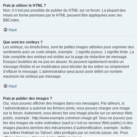
Puis-je utiliser le HTML ?
Non, il n’est pas possible de publier du HTML sur ce forum. La plupart des
mises en forme permises par le HTML peuvent être appliquées avec les
BBCodes.
Haut
Que sont les smileys ?
Les smileys, ou émoticônes, sont de petites images utilisées pour exprimer des
sentiments avec un code simple, exemple : :) signifie joyeux, :( signifie triste. La
liste complète des smileys est visible sur la page de rédaction de message.
Essayez toutefois de ne pas en abuser. Ils peuvent rapidement rendre un
message illisible et un modérateur peut décider de les retirer ou simplement
d’effacer le message. L’administrateur peut aussi avoir défini un nombre
maximum de smileys par message.
Haut
Puis-je publier des images ?
Oui, vous pouvez afficher des images dans vos messages. Par ailleurs, si
l’administrateur a autorisé les fichiers joints, vous pouvez charger une image
sur le forum. Autrement, vous devez lier une image placée sur un serveur Web
public, exemple : http://www.exemple.com/mon-image.gif. Vous ne pouvez pas
lier des images de votre ordinateur (sauf si c’est un serveur Web public) ni des
images placées derrière des mécanismes d’authentification, exemple : boîtes
aux lettres Hotmail ou Yahoo!, sites protégés par un mot de passe, etc. Pour