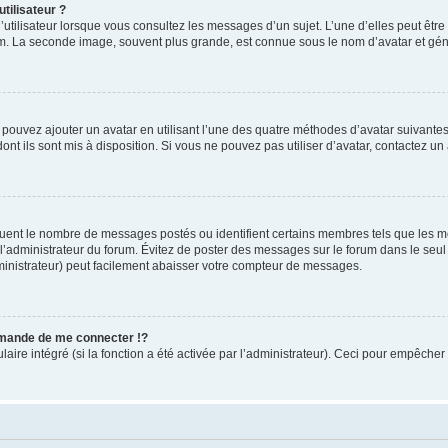
tilisateur ?
utilisateur lorsque vous consultez les messages d’un sujet. L’une d’elles peut êtr
rum. La seconde image, souvent plus grande, est connue sous le nom d’avatar et 
s pouvez ajouter un avatar en utilisant l’une des quatre méthodes d’avatar suivantes 
ont ils sont mis à disposition. Si vous ne pouvez pas utiliser d’avatar, contactez un
iquent le nombre de messages postés ou identifient certains membres tels que les 
ar l’administrateur du forum. Évitez de poster des messages sur le forum dans le seu
ministrateur) peut facilement abaisser votre compteur de messages.
mande de me connecter !?
re intégré (si la fonction a été activée par l’administrateur). Ceci pour empêcher l’u