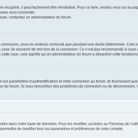
 récupéré, il peut facilement être réinitialisé. Pour ce faire, rendez vous sur la p
uveau vous connecter.
passe, contactez un administrateur du forum.
e connexion, vous ne resterez connecté que pendant une durée déterminée. Cela em
la case
Se souvenir de moi
lors de la connexion. Ce n’est pas recommandé si vous u
s cette case, cela signifie qu’un administrateur du forum a désactivé cette fonctionna
os paramètres d’authentification et votre connexion au forum. Ils fournissent aussi
teur du forum. Si vous rencontrez des problèmes de connexion ou de déconnexion, l
ockés dans notre base de données. Pour les modifier, accédez au
Panneau de l’util
 permettra de modifier tous les paramètres et préférences de votre compte.