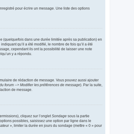
nregistré pour écrire un message. Une liste des options
 (quelquefois dans une durée limitée après sa publication) en
iquant qu’il a été modifié, le nombre de fois qu’il a été
sage, cependant ils ont la possibilité de laisser une note
elqu’un y a répondu.
rmulaire de rédaction de message. Vous pouvez aussi ajouter
du forum --> Modifier les préférences de message
). Par la suite,
daction de message.
ermissions), cliquez sur l’onglet
Sondage
sous la partie
ptions possibles, saisissez une option par ligne dans le
ateur », limiter la durée en jours du sondage (mettre « 0 » pour