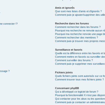
Amis et ignorés
Que sont mes listes d’amis et d’ignorés ?
?
Comment puis-je ajouter/supprimer des utilis
Recherche dans les forums
e connecter !?
Comment rechercher dans les forums ?
Pourquoi ma recherche ne renvoie aucun ré
Pourquoi ma recherche renvoie une page bl
Comment rechercher des membres ?
Comment puis-je trouver mes propres mess
Surveillance et favoris
Quelle est la différence entre les favoris et l
Comment mettre en favoris ou surveiller des
Comment surveiller des forums ?
Comment puis-je supprimer mes surveillanc
message ?
Fichiers joints
Quels fichiers joints sont autorisés sur ce f
Comment trouver tous mes fichiers joints ?
Concernant phpBB
Qui a développé ce logiciel de forum ?
Pourquoi la fonctionnalité X n’est pas dispon
Qui contacter pour les abus ou les questio
Comment puis-je contacter un administrateu