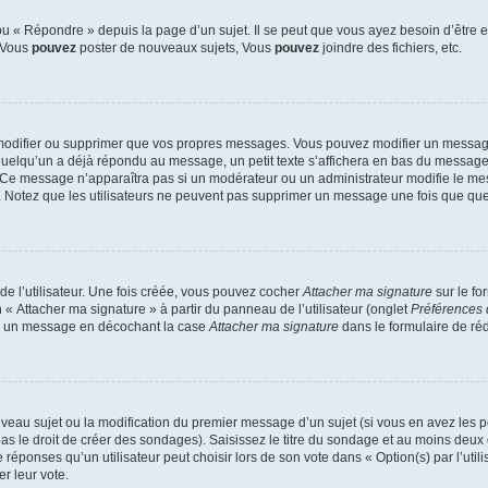
 « Répondre » depuis la page d’un sujet. Il se peut que vous ayez besoin d’être e
: Vous
pouvez
poster de nouveaux sujets, Vous
pouvez
joindre des fichiers, etc.
modifier ou supprimer que vos propres messages. Vous pouvez modifier un message
lqu’un a déjà répondu au message, un petit texte s’affichera en bas du message ind
n. Ce message n’apparaîtra pas si un modérateur ou un administrateur modifie le mes
ive. Notez que les utilisateurs ne peuvent pas supprimer un message une fois que qu
e l’utilisateur. Une fois créée, vous pouvez cocher
Attacher ma signature
sur le fo
 « Attacher ma signature » à partir du panneau de l’utilisateur (onglet
Préférences 
 à un message en décochant la case
Attacher ma signature
dans le formulaire de ré
ouveau sujet ou la modification du premier message d’un sujet (si vous en avez les p
 le droit de créer des sondages). Saisissez le titre du sondage et au moins deux o
onses qu’un utilisateur peut choisir lors de son vote dans « Option(s) par l’utilis
er leur vote.