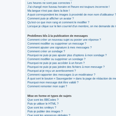
Les heures ne sont pas correctes !
J’ai changé mon fuseau horaire et l’heure est toujours incorrecte !
Ma langue n’est pas dans la liste !
A quoi correspondent les images à proximité de mon nom d’utilisateur 
Comment puis-je afficher un avatar ?
Qu’est-ce que mon rang et comment le modifier ?
Lorsque je clique sur le lien
courriel
d’un membre, on me demande de m
Problèmes liés à la publication de messages
Comment créer un nouveau sujet ou poster une réponse ?
Comment modifier ou supprimer un message ?
Comment ajouter une signature à mes messages ?
Comment créer un sondage ?
Pourquoi ne puis-je pas ajouter plus d’options à mon sondage ?
Comment modifier ou supprimer un sondage ?
Pourquoi ne puis-je pas accéder à un forum ?
Pourquoi ne puis-je pas joindre des fichiers à mon message ?
Pourquoi ai-je reçu un avertissement ?
Comment rapporter des messages à un modérateur ?
À quoi sert le bouton « Sauvegarder » dans la page de rédaction de 
Pourquoi mon message doit être validé ?
Comment remonter mon sujet ?
Mise en forme et types de sujets
Que sont les BBCodes ?
Puis-je utiliser le HTML ?
Que sont les smileys ?
Puis-je publier des images ?
Que sont les annonces globales ?