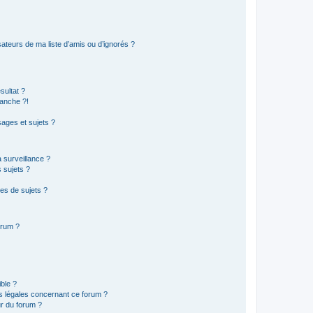
ateurs de ma liste d’amis ou d’ignorés ?
sultat ?
anche ?!
ages et sujets ?
a surveillance ?
 sujets ?
es de sujets ?
orum ?
ible ?
ns légales concernant ce forum ?
r du forum ?