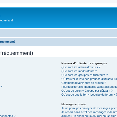
m
 Auverland
réquemment)
s fréquemment)
Niveaux d’utilisateurs et groupes
Que sont les administrateurs ?
Que sont les modérateurs ?
Que sont les groupes d’utilisateurs ?
Où trouver la liste des groupes d’utilisateur
Comment devenir chef de groupe ?
 ?!
Pourquoi certains membres apparaissent dan
Qu’est-ce qu’un « Groupe par défaut » ?
Qu’est-ce que le lien « L’équipe du forum » 
Messagerie privée
Je ne peux pas envoyer de messages privé
Je reçois sans arrêt des messages indésira
 connectés ?
J’ai reçu un spam ou un courriel abusif d’u