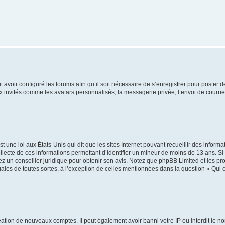
t avoir configuré les forums afin qu’il soit nécessaire de s’enregistrer pour poster
x invités comme les avatars personnalisés, la messagerie privée, l’envoi de courri
t une loi aux États-Unis qui dit que les sites Internet pouvant recueillir des infor
ollecte de ces informations permettant d’identifier un mineur de moins de 13 ans. S
tez un conseiller juridique pour obtenir son avis. Notez que phpBB Limited et les pr
gales de toutes sortes, à l’exception de celles mentionnées dans la question « Qui
réation de nouveaux comptes. Il peut également avoir banni votre IP ou interdit le no