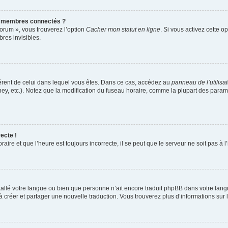
s membres connectés ?
forum », vous trouverez l’option
Cacher mon statut en ligne
. Si vous activez cette o
es invisibles.
ifférent de celui dans lequel vous êtes. Dans ce cas, accédez au
panneau de l’utilisa
ney, etc.). Notez que la modification du fuseau horaire, comme la plupart des para
ecte !
aire et que l’heure est toujours incorrecte, il se peut que le serveur ne soit pas à
installé votre langue ou bien que personne n’ait encore traduit phpBB dans votre l
s à créer et partager une nouvelle traduction. Vous trouverez plus d’informations sur l