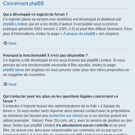
Concernant phpBB
Qui a développé ce logiciel de forum ?
Ce logiciel (dans sa version non modifiée) est développé et distribué par
phpBB Limited
, qui en a les droits d’auteur. Il est publié sous la licence
publique générale GNU version 2 (GPL-2.0) et peut être diffusé librement. Pour
plus d’informations, visitez la page «
À propos de phpBB
» (en anglais).
Haut
Pourquoi la fonctionnalité X n’est pas disponible ?
Ce logiciel a été développé et mis sous licence par phpBB Limited. Si vous
pensez qu’une fonctionnalité nécessite d’être ajoutée, visitez la page
phpBB Ideas
(en anglais) où vous pouvez voter pour des idées proposées ou
en suggérer de nouvelles.
Haut
Qui contacter pour les abus ou les questions légales concernant ce
forum ?
Contactez n’importe lequel des administrateurs de la liste « L’équipe du
forum ». Si vous restez sans réponse alors prenez contact avec le propriétaire
du domaine (en faisant une
recherche sur whois
) ou si un service gratuit est
utilisé (exemple : Yahoo!, Free, f2s.com, etc.), avec le service de gestion ou des
abus. Notez que phpBB Limited
n’a absolument aucun contrôle
et ne peut
être, en aucun cas, tenu pour responsable sur
comment
,
où
ou
par qui
ce