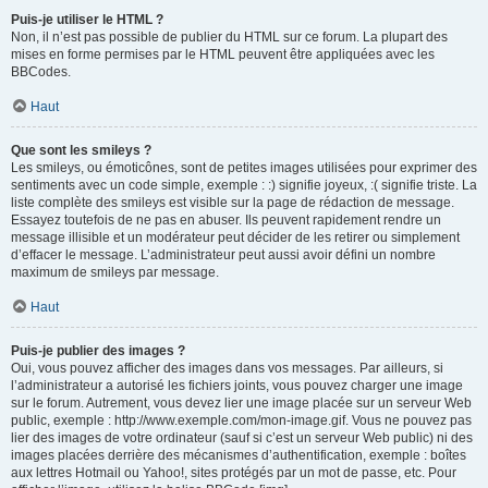
Puis-je utiliser le HTML ?
Non, il n’est pas possible de publier du HTML sur ce forum. La plupart des
mises en forme permises par le HTML peuvent être appliquées avec les
BBCodes.
Haut
Que sont les smileys ?
Les smileys, ou émoticônes, sont de petites images utilisées pour exprimer des
sentiments avec un code simple, exemple : :) signifie joyeux, :( signifie triste. La
liste complète des smileys est visible sur la page de rédaction de message.
Essayez toutefois de ne pas en abuser. Ils peuvent rapidement rendre un
message illisible et un modérateur peut décider de les retirer ou simplement
d’effacer le message. L’administrateur peut aussi avoir défini un nombre
maximum de smileys par message.
Haut
Puis-je publier des images ?
Oui, vous pouvez afficher des images dans vos messages. Par ailleurs, si
l’administrateur a autorisé les fichiers joints, vous pouvez charger une image
sur le forum. Autrement, vous devez lier une image placée sur un serveur Web
public, exemple : http://www.exemple.com/mon-image.gif. Vous ne pouvez pas
lier des images de votre ordinateur (sauf si c’est un serveur Web public) ni des
images placées derrière des mécanismes d’authentification, exemple : boîtes
aux lettres Hotmail ou Yahoo!, sites protégés par un mot de passe, etc. Pour