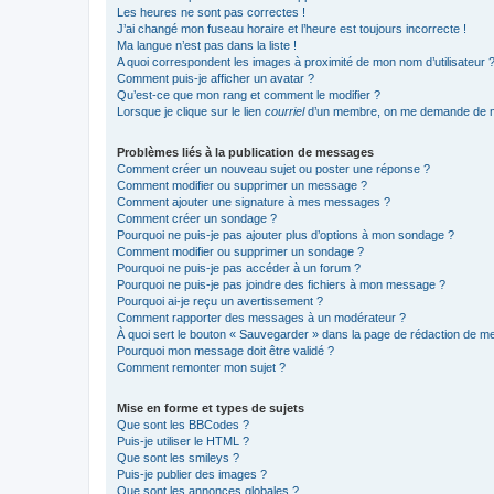
Les heures ne sont pas correctes !
J’ai changé mon fuseau horaire et l’heure est toujours incorrecte !
Ma langue n’est pas dans la liste !
A quoi correspondent les images à proximité de mon nom d’utilisateur 
Comment puis-je afficher un avatar ?
Qu’est-ce que mon rang et comment le modifier ?
Lorsque je clique sur le lien
courriel
d’un membre, on me demande de m
Problèmes liés à la publication de messages
Comment créer un nouveau sujet ou poster une réponse ?
Comment modifier ou supprimer un message ?
Comment ajouter une signature à mes messages ?
Comment créer un sondage ?
Pourquoi ne puis-je pas ajouter plus d’options à mon sondage ?
Comment modifier ou supprimer un sondage ?
Pourquoi ne puis-je pas accéder à un forum ?
Pourquoi ne puis-je pas joindre des fichiers à mon message ?
Pourquoi ai-je reçu un avertissement ?
Comment rapporter des messages à un modérateur ?
À quoi sert le bouton « Sauvegarder » dans la page de rédaction de 
Pourquoi mon message doit être validé ?
Comment remonter mon sujet ?
Mise en forme et types de sujets
Que sont les BBCodes ?
Puis-je utiliser le HTML ?
Que sont les smileys ?
Puis-je publier des images ?
Que sont les annonces globales ?