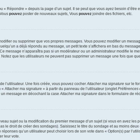
 « Répondre » depuis la page d’un sujet. Il se peut que vous ayez besoin d’être e
: Vous
pouvez
poster de nouveaux sujets, Vous
pouvez
joindre des fichiers, etc.
modifier ou supprimer que vos propres messages. Vous pouvez modifier un message
lqu’un a déjà répondu au message, un petit texte s’affichera en bas du message ind
n. Ce message n’apparaîtra pas si un modérateur ou un administrateur modifie le mes
ive. Notez que les utilisateurs ne peuvent pas supprimer un message une fois que qu
e l’utilisateur. Une fois créée, vous pouvez cocher
Attacher ma signature
sur le fo
 « Attacher ma signature » à partir du panneau de l’utilisateur (onglet
Préférences 
 à un message en décochant la case
Attacher ma signature
dans le formulaire de ré
ouveau sujet ou la modification du premier message d’un sujet (si vous en avez les p
 le droit de créer des sondages). Saisissez le titre du sondage et au moins deux o
onses qu’un utilisateur peut choisir lors de son vote dans « Option(s) par l’utilis
er leur vote.