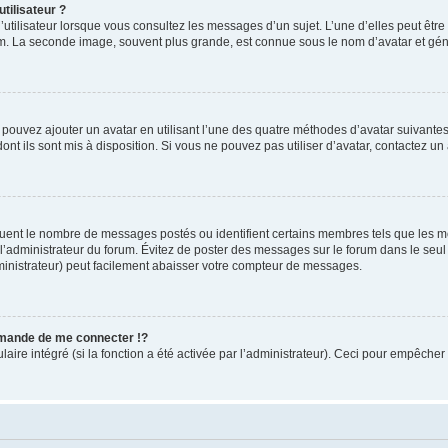
tilisateur ?
utilisateur lorsque vous consultez les messages d’un sujet. L’une d’elles peut êtr
rum. La seconde image, souvent plus grande, est connue sous le nom d’avatar et 
s pouvez ajouter un avatar en utilisant l’une des quatre méthodes d’avatar suivantes 
ont ils sont mis à disposition. Si vous ne pouvez pas utiliser d’avatar, contactez un
iquent le nombre de messages postés ou identifient certains membres tels que les 
ar l’administrateur du forum. Évitez de poster des messages sur le forum dans le seu
ministrateur) peut facilement abaisser votre compteur de messages.
mande de me connecter !?
re intégré (si la fonction a été activée par l’administrateur). Ceci pour empêcher l’u