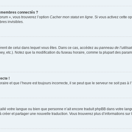
s membres connectés ?
forum », vous trouverez l’option
Cacher mon statut en ligne
. Si vous activez cette o
es invisibles.
ifférent de celui dans lequel vous êtes. Dans ce cas, accédez au
panneau de l’utilisa
ney, etc.). Notez que la modification du fuseau horaire, comme la plupart des para
ecte !
aire et que l’heure est toujours incorrecte, il se peut que le serveur ne soit pas à
installé votre langue ou bien que personne n’ait encore traduit phpBB dans votre l
s à créer et partager une nouvelle traduction. Vous trouverez plus d’informations sur l