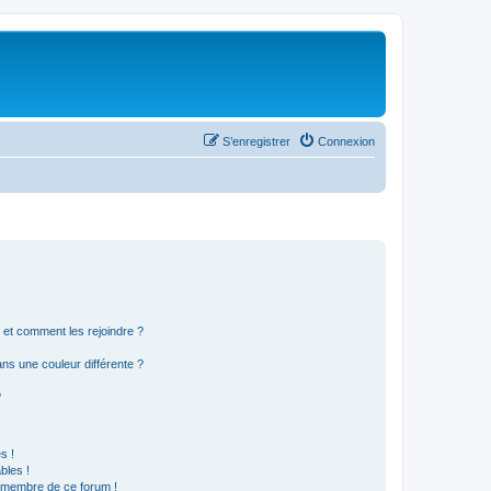
S’enregistrer
Connexion
s et comment les rejoindre ?
s une couleur différente ?
?
s !
bles !
n membre de ce forum !