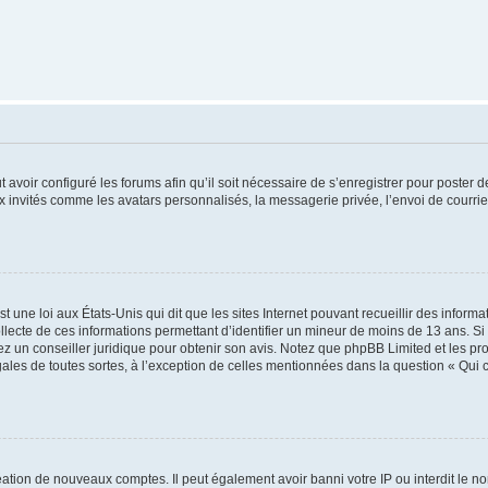
t avoir configuré les forums afin qu’il soit nécessaire de s’enregistrer pour poster
x invités comme les avatars personnalisés, la messagerie privée, l’envoi de courri
t une loi aux États-Unis qui dit que les sites Internet pouvant recueillir des infor
ollecte de ces informations permettant d’identifier un mineur de moins de 13 ans. S
tez un conseiller juridique pour obtenir son avis. Notez que phpBB Limited et les pr
gales de toutes sortes, à l’exception de celles mentionnées dans la question « Qui
réation de nouveaux comptes. Il peut également avoir banni votre IP ou interdit le no