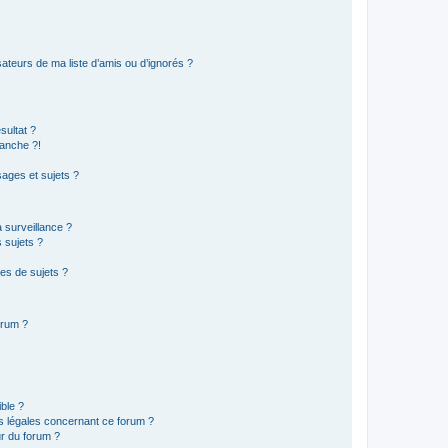
ateurs de ma liste d’amis ou d’ignorés ?
sultat ?
anche ?!
ages et sujets ?
a surveillance ?
 sujets ?
es de sujets ?
orum ?
ible ?
ns légales concernant ce forum ?
r du forum ?