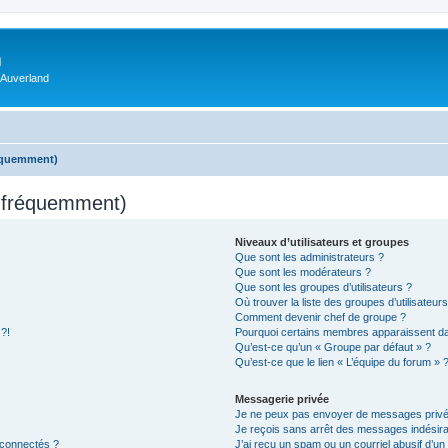
m
 Auverland
réquemment)
s fréquemment)
Niveaux d’utilisateurs et groupes
Que sont les administrateurs ?
Que sont les modérateurs ?
Que sont les groupes d’utilisateurs ?
Où trouver la liste des groupes d’utilisateur
Comment devenir chef de groupe ?
 ?!
Pourquoi certains membres apparaissent dan
Qu’est-ce qu’un « Groupe par défaut » ?
Qu’est-ce que le lien « L’équipe du forum » 
Messagerie privée
Je ne peux pas envoyer de messages privé
Je reçois sans arrêt des messages indésira
 connectés ?
J’ai reçu un spam ou un courriel abusif d’u