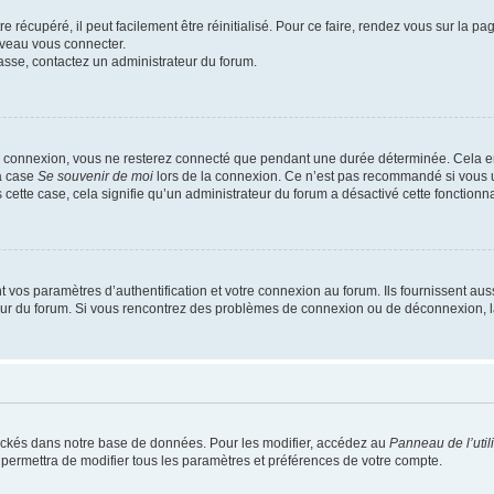
 récupéré, il peut facilement être réinitialisé. Pour ce faire, rendez vous sur la p
uveau vous connecter.
passe, contactez un administrateur du forum.
e connexion, vous ne resterez connecté que pendant une durée déterminée. Cela em
la case
Se souvenir de moi
lors de la connexion. Ce n’est pas recommandé si vous u
s cette case, cela signifie qu’un administrateur du forum a désactivé cette fonctionna
os paramètres d’authentification et votre connexion au forum. Ils fournissent aussi
teur du forum. Si vous rencontrez des problèmes de connexion ou de déconnexion, l
ockés dans notre base de données. Pour les modifier, accédez au
Panneau de l’util
 permettra de modifier tous les paramètres et préférences de votre compte.