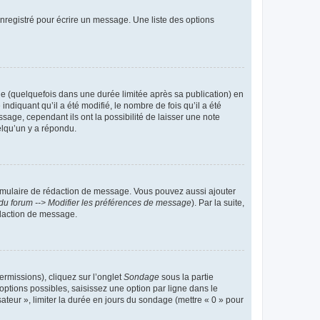
nregistré pour écrire un message. Une liste des options
 (quelquefois dans une durée limitée après sa publication) en
iquant qu’il a été modifié, le nombre de fois qu’il a été
sage, cependant ils ont la possibilité de laisser une note
elqu’un y a répondu.
rmulaire de rédaction de message. Vous pouvez aussi ajouter
du forum --> Modifier les préférences de message
). Par la suite,
daction de message.
ermissions), cliquez sur l’onglet
Sondage
sous la partie
ptions possibles, saisissez une option par ligne dans le
ateur », limiter la durée en jours du sondage (mettre « 0 » pour