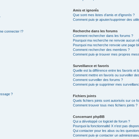
Amis et ignorés
Que sont mes listes d’amis et d’ignorés ?
?
Comment puis-je ajouter/supprimer des utilis
Recherche dans les forums
e connecter !?
Comment rechercher dans les forums ?
Pourquoi ma recherche ne renvoie aucun ré
Pourquoi ma recherche renvoie une page bl
Comment rechercher des membres ?
Comment puis-je trouver mes propres mess
Surveillance et favoris
Quelle est la différence entre les favoris et l
Comment mettre en favoris ou surveiller des
Comment surveiller des forums ?
Comment puis-je supprimer mes surveillanc
message ?
Fichiers joints
Quels fichiers joints sont autorisés sur ce f
Comment trouver tous mes fichiers joints ?
Concernant phpBB
Qui a développé ce logiciel de forum ?
Pourquoi la fonctionnalité X n’est pas dispon
Qui contacter pour les abus ou les questio
Comment puis-je contacter un administrateu