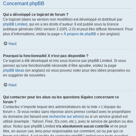
Concernant phpBB
Qui a développé ce logiciel de forum ?
Ce logiciel (dans sa version non modifiée) est développé et distribué par
phpBB Limited
, qui en a les droits d’auteur. Il est publié sous la licence
publique générale GNU version 2 (GPL-2.0) et peut être diffusé librement. Pour
plus d’informations, visitez la page «
À propos de phpBB
» (en anglais).
Haut
Pourquoi la fonctionnalité X n’est pas disponible ?
Ce logiciel a été développé et mis sous licence par phpBB Limited. Si vous
pensez qu’une fonctionnalité nécessite d’être ajoutée, visitez la page
phpBB Ideas
(en anglais) où vous pouvez voter pour des idées proposées ou
en suggérer de nouvelles.
Haut
Qui contacter pour les abus ou les questions légales concernant ce
forum ?
Contactez n’importe lequel des administrateurs de la liste « L’équipe du
forum ». Si vous restez sans réponse alors prenez contact avec le propriétaire
du domaine (en faisant une
recherche sur whois
) ou si un service gratuit est
utilisé (exemple : Yahoo!, Free, f2s.com, etc.), avec le service de gestion ou des
abus. Notez que phpBB Limited
n’a absolument aucun contrôle
et ne peut
être, en aucun cas, tenu pour responsable sur
comment
,
où
ou
par qui
ce