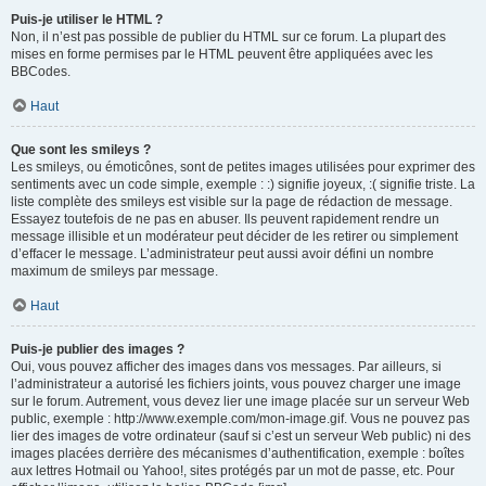
Puis-je utiliser le HTML ?
Non, il n’est pas possible de publier du HTML sur ce forum. La plupart des
mises en forme permises par le HTML peuvent être appliquées avec les
BBCodes.
Haut
Que sont les smileys ?
Les smileys, ou émoticônes, sont de petites images utilisées pour exprimer des
sentiments avec un code simple, exemple : :) signifie joyeux, :( signifie triste. La
liste complète des smileys est visible sur la page de rédaction de message.
Essayez toutefois de ne pas en abuser. Ils peuvent rapidement rendre un
message illisible et un modérateur peut décider de les retirer ou simplement
d’effacer le message. L’administrateur peut aussi avoir défini un nombre
maximum de smileys par message.
Haut
Puis-je publier des images ?
Oui, vous pouvez afficher des images dans vos messages. Par ailleurs, si
l’administrateur a autorisé les fichiers joints, vous pouvez charger une image
sur le forum. Autrement, vous devez lier une image placée sur un serveur Web
public, exemple : http://www.exemple.com/mon-image.gif. Vous ne pouvez pas
lier des images de votre ordinateur (sauf si c’est un serveur Web public) ni des
images placées derrière des mécanismes d’authentification, exemple : boîtes
aux lettres Hotmail ou Yahoo!, sites protégés par un mot de passe, etc. Pour