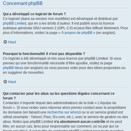
Concernant phpBB
Qui a développé ce logiciel de forum ?
Ce logiciel (dans sa version non modifiée) est développé et distribué par
phpBB Limited
, qui en a les droits d’auteur. Il est publié sous la licence
publique générale GNU version 2 (GPL-2.0) et peut être diffusé librement. Pour
plus d’informations, visitez la page «
À propos de phpBB
» (en anglais).
Haut
Pourquoi la fonctionnalité X n’est pas disponible ?
Ce logiciel a été développé et mis sous licence par phpBB Limited. Si vous
pensez qu’une fonctionnalité nécessite d’être ajoutée, visitez la page
phpBB Ideas
(en anglais) où vous pouvez voter pour des idées proposées ou
en suggérer de nouvelles.
Haut
Qui contacter pour les abus ou les questions légales concernant ce
forum ?
Contactez n’importe lequel des administrateurs de la liste « L’équipe du
forum ». Si vous restez sans réponse alors prenez contact avec le propriétaire
du domaine (en faisant une
recherche sur whois
) ou si un service gratuit est
utilisé (exemple : Yahoo!, Free, f2s.com, etc.), avec le service de gestion ou des
abus. Notez que phpBB Limited
n’a absolument aucun contrôle
et ne peut
être, en aucun cas, tenu pour responsable sur
comment
,
où
ou
par qui
ce