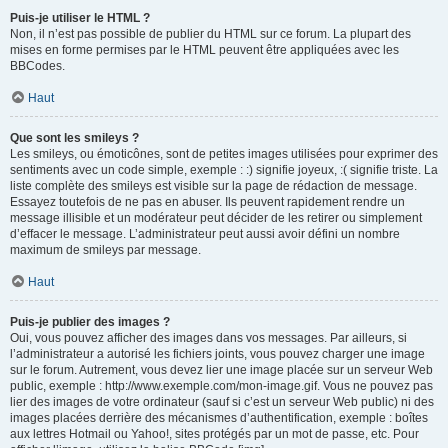
Puis-je utiliser le HTML ?
Non, il n’est pas possible de publier du HTML sur ce forum. La plupart des
mises en forme permises par le HTML peuvent être appliquées avec les
BBCodes.
Haut
Que sont les smileys ?
Les smileys, ou émoticônes, sont de petites images utilisées pour exprimer des
sentiments avec un code simple, exemple : :) signifie joyeux, :( signifie triste. La
liste complète des smileys est visible sur la page de rédaction de message.
Essayez toutefois de ne pas en abuser. Ils peuvent rapidement rendre un
message illisible et un modérateur peut décider de les retirer ou simplement
d’effacer le message. L’administrateur peut aussi avoir défini un nombre
maximum de smileys par message.
Haut
Puis-je publier des images ?
Oui, vous pouvez afficher des images dans vos messages. Par ailleurs, si
l’administrateur a autorisé les fichiers joints, vous pouvez charger une image
sur le forum. Autrement, vous devez lier une image placée sur un serveur Web
public, exemple : http://www.exemple.com/mon-image.gif. Vous ne pouvez pas
lier des images de votre ordinateur (sauf si c’est un serveur Web public) ni des
images placées derrière des mécanismes d’authentification, exemple : boîtes
aux lettres Hotmail ou Yahoo!, sites protégés par un mot de passe, etc. Pour