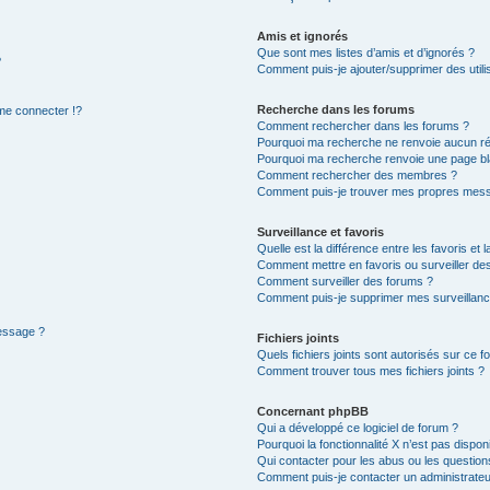
Amis et ignorés
Que sont mes listes d’amis et d’ignorés ?
?
Comment puis-je ajouter/supprimer des utilis
Recherche dans les forums
e connecter !?
Comment rechercher dans les forums ?
Pourquoi ma recherche ne renvoie aucun ré
Pourquoi ma recherche renvoie une page bl
Comment rechercher des membres ?
Comment puis-je trouver mes propres mess
Surveillance et favoris
Quelle est la différence entre les favoris et l
Comment mettre en favoris ou surveiller des
Comment surveiller des forums ?
Comment puis-je supprimer mes surveillanc
message ?
Fichiers joints
Quels fichiers joints sont autorisés sur ce f
Comment trouver tous mes fichiers joints ?
Concernant phpBB
Qui a développé ce logiciel de forum ?
Pourquoi la fonctionnalité X n’est pas dispon
Qui contacter pour les abus ou les questio
Comment puis-je contacter un administrateu