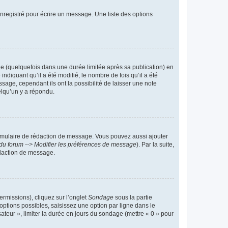
nregistré pour écrire un message. Une liste des options
 (quelquefois dans une durée limitée après sa publication) en
iquant qu’il a été modifié, le nombre de fois qu’il a été
sage, cependant ils ont la possibilité de laisser une note
elqu’un y a répondu.
rmulaire de rédaction de message. Vous pouvez aussi ajouter
du forum --> Modifier les préférences de message
). Par la suite,
daction de message.
ermissions), cliquez sur l’onglet
Sondage
sous la partie
ptions possibles, saisissez une option par ligne dans le
ateur », limiter la durée en jours du sondage (mettre « 0 » pour