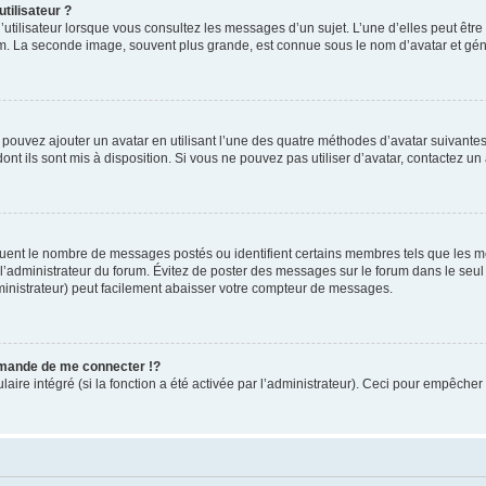
tilisateur ?
utilisateur lorsque vous consultez les messages d’un sujet. L’une d’elles peut êtr
rum. La seconde image, souvent plus grande, est connue sous le nom d’avatar et 
s pouvez ajouter un avatar en utilisant l’une des quatre méthodes d’avatar suivantes 
ont ils sont mis à disposition. Si vous ne pouvez pas utiliser d’avatar, contactez un
iquent le nombre de messages postés ou identifient certains membres tels que les 
ar l’administrateur du forum. Évitez de poster des messages sur le forum dans le seu
ministrateur) peut facilement abaisser votre compteur de messages.
mande de me connecter !?
re intégré (si la fonction a été activée par l’administrateur). Ceci pour empêcher l’u