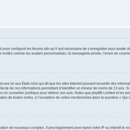
t avoir configuré les forums afin qu’il soit nécessaire de s’enregistrer pour poster
x invités comme les avatars personnalisés, la messagerie privée, l’envoi de courri
t une loi aux États-Unis qui dit que les sites Internet pouvant recueillir des infor
ollecte de ces informations permettant d’identifier un mineur de moins de 13 ans. S
tez un conseiller juridique pour obtenir son avis. Notez que phpBB Limited et les pr
gales de toutes sortes, à l’exception de celles mentionnées dans la question « Qui
réation de nouveaux comptes. Il peut également avoir banni votre IP ou interdit le no