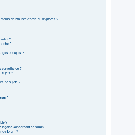
ateurs de ma liste d’amis ou d’ignorés ?
sultat ?
anche ?!
ages et sujets ?
a surveillance ?
 sujets ?
es de sujets ?
orum ?
ible ?
ns légales concernant ce forum ?
r du forum ?