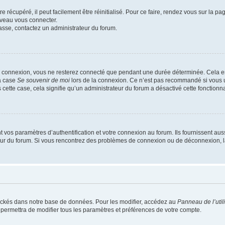
 récupéré, il peut facilement être réinitialisé. Pour ce faire, rendez vous sur la p
uveau vous connecter.
passe, contactez un administrateur du forum.
e connexion, vous ne resterez connecté que pendant une durée déterminée. Cela em
la case
Se souvenir de moi
lors de la connexion. Ce n’est pas recommandé si vous u
s cette case, cela signifie qu’un administrateur du forum a désactivé cette fonctionna
os paramètres d’authentification et votre connexion au forum. Ils fournissent aussi
teur du forum. Si vous rencontrez des problèmes de connexion ou de déconnexion, l
ockés dans notre base de données. Pour les modifier, accédez au
Panneau de l’util
 permettra de modifier tous les paramètres et préférences de votre compte.