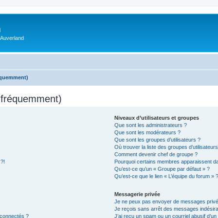
m
 Auverland
réquemment)
s fréquemment)
Niveaux d’utilisateurs et groupes
Que sont les administrateurs ?
Que sont les modérateurs ?
Que sont les groupes d’utilisateurs ?
Où trouver la liste des groupes d’utilisateur
Comment devenir chef de groupe ?
 ?!
Pourquoi certains membres apparaissent dan
Qu’est-ce qu’un « Groupe par défaut » ?
Qu’est-ce que le lien « L’équipe du forum » 
Messagerie privée
Je ne peux pas envoyer de messages privé
Je reçois sans arrêt des messages indésira
 connectés ?
J’ai reçu un spam ou un courriel abusif d’u