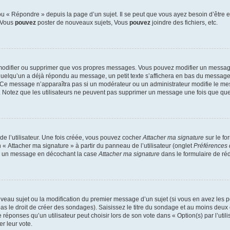
 « Répondre » depuis la page d’un sujet. Il se peut que vous ayez besoin d’être e
: Vous
pouvez
poster de nouveaux sujets, Vous
pouvez
joindre des fichiers, etc.
modifier ou supprimer que vos propres messages. Vous pouvez modifier un message
lqu’un a déjà répondu au message, un petit texte s’affichera en bas du message ind
n. Ce message n’apparaîtra pas si un modérateur ou un administrateur modifie le mes
ive. Notez que les utilisateurs ne peuvent pas supprimer un message une fois que qu
e l’utilisateur. Une fois créée, vous pouvez cocher
Attacher ma signature
sur le fo
 « Attacher ma signature » à partir du panneau de l’utilisateur (onglet
Préférences 
 à un message en décochant la case
Attacher ma signature
dans le formulaire de ré
ouveau sujet ou la modification du premier message d’un sujet (si vous en avez les p
 le droit de créer des sondages). Saisissez le titre du sondage et au moins deux o
onses qu’un utilisateur peut choisir lors de son vote dans « Option(s) par l’utilis
er leur vote.