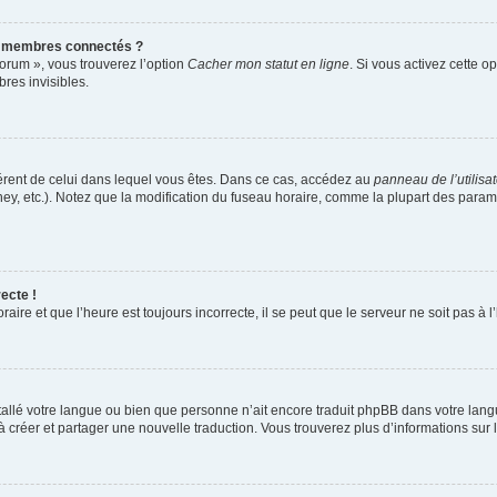
s membres connectés ?
forum », vous trouverez l’option
Cacher mon statut en ligne
. Si vous activez cette o
es invisibles.
ifférent de celui dans lequel vous êtes. Dans ce cas, accédez au
panneau de l’utilisa
ney, etc.). Notez que la modification du fuseau horaire, comme la plupart des para
ecte !
aire et que l’heure est toujours incorrecte, il se peut que le serveur ne soit pas à
installé votre langue ou bien que personne n’ait encore traduit phpBB dans votre l
s à créer et partager une nouvelle traduction. Vous trouverez plus d’informations sur l