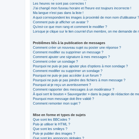
Les heures ne sont pas correctes !
J’ai changé mon fuseau horaire et l’heure est toujours incorrecte !
Ma langue n’est pas dans la liste !
A quoi correspondent les images à proximité de mon nom d’utilisateur 
Comment puis-je afficher un avatar ?
Qu’est-ce que mon rang et comment le modifier ?
Lorsque je clique sur le lien
courriel
d’un membre, on me demande de m
Problèmes liés à la publication de messages
Comment créer un nouveau sujet ou poster une réponse ?
Comment modifier ou supprimer un message ?
Comment ajouter une signature à mes messages ?
Comment créer un sondage ?
Pourquoi ne puis-je pas ajouter plus d’options à mon sondage ?
Comment modifier ou supprimer un sondage ?
Pourquoi ne puis-je pas accéder à un forum ?
Pourquoi ne puis-je pas joindre des fichiers à mon message ?
Pourquoi ai-je reçu un avertissement ?
Comment rapporter des messages à un modérateur ?
À quoi sert le bouton « Sauvegarder » dans la page de rédaction de 
Pourquoi mon message doit être validé ?
Comment remonter mon sujet ?
Mise en forme et types de sujets
Que sont les BBCodes ?
Puis-je utiliser le HTML ?
Que sont les smileys ?
Puis-je publier des images ?
Que sont les annonces globales ?