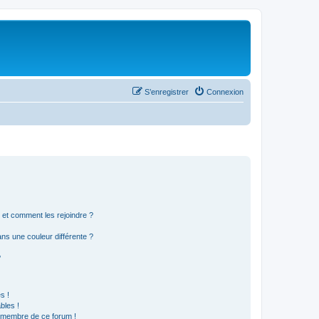
S’enregistrer
Connexion
s et comment les rejoindre ?
s une couleur différente ?
?
s !
bles !
n membre de ce forum !