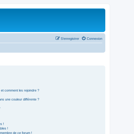
S’enregistrer
Connexion
s et comment les rejoindre ?
s une couleur différente ?
?
s !
bles !
n membre de ce forum !