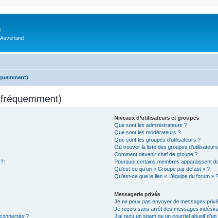
m
 Auverland
réquemment)
s fréquemment)
Niveaux d’utilisateurs et groupes
Que sont les administrateurs ?
Que sont les modérateurs ?
Que sont les groupes d’utilisateurs ?
Où trouver la liste des groupes d’utilisateur
Comment devenir chef de groupe ?
 ?!
Pourquoi certains membres apparaissent dan
Qu’est-ce qu’un « Groupe par défaut » ?
Qu’est-ce que le lien « L’équipe du forum » 
Messagerie privée
Je ne peux pas envoyer de messages privé
Je reçois sans arrêt des messages indésira
 connectés ?
J’ai reçu un spam ou un courriel abusif d’u