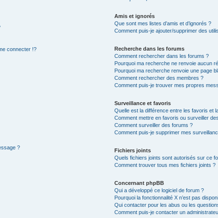
Amis et ignorés
Que sont mes listes d’amis et d’ignorés ?
?
Comment puis-je ajouter/supprimer des utilis
Recherche dans les forums
e connecter !?
Comment rechercher dans les forums ?
Pourquoi ma recherche ne renvoie aucun ré
Pourquoi ma recherche renvoie une page bl
Comment rechercher des membres ?
Comment puis-je trouver mes propres mess
Surveillance et favoris
Quelle est la différence entre les favoris et l
Comment mettre en favoris ou surveiller des
Comment surveiller des forums ?
Comment puis-je supprimer mes surveillanc
message ?
Fichiers joints
Quels fichiers joints sont autorisés sur ce f
Comment trouver tous mes fichiers joints ?
Concernant phpBB
Qui a développé ce logiciel de forum ?
Pourquoi la fonctionnalité X n’est pas dispon
Qui contacter pour les abus ou les questio
Comment puis-je contacter un administrateu