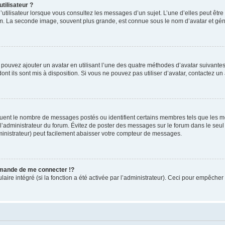
tilisateur ?
utilisateur lorsque vous consultez les messages d’un sujet. L’une d’elles peut êtr
rum. La seconde image, souvent plus grande, est connue sous le nom d’avatar et 
s pouvez ajouter un avatar en utilisant l’une des quatre méthodes d’avatar suivantes 
ont ils sont mis à disposition. Si vous ne pouvez pas utiliser d’avatar, contactez un
iquent le nombre de messages postés ou identifient certains membres tels que les 
ar l’administrateur du forum. Évitez de poster des messages sur le forum dans le seu
ministrateur) peut facilement abaisser votre compteur de messages.
mande de me connecter !?
re intégré (si la fonction a été activée par l’administrateur). Ceci pour empêcher l’u