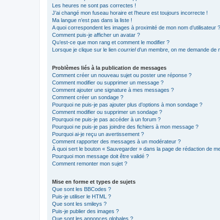
Les heures ne sont pas correctes !
J’ai changé mon fuseau horaire et l’heure est toujours incorrecte !
Ma langue n’est pas dans la liste !
A quoi correspondent les images à proximité de mon nom d’utilisateur 
Comment puis-je afficher un avatar ?
Qu’est-ce que mon rang et comment le modifier ?
Lorsque je clique sur le lien
courriel
d’un membre, on me demande de m
Problèmes liés à la publication de messages
Comment créer un nouveau sujet ou poster une réponse ?
Comment modifier ou supprimer un message ?
Comment ajouter une signature à mes messages ?
Comment créer un sondage ?
Pourquoi ne puis-je pas ajouter plus d’options à mon sondage ?
Comment modifier ou supprimer un sondage ?
Pourquoi ne puis-je pas accéder à un forum ?
Pourquoi ne puis-je pas joindre des fichiers à mon message ?
Pourquoi ai-je reçu un avertissement ?
Comment rapporter des messages à un modérateur ?
À quoi sert le bouton « Sauvegarder » dans la page de rédaction de 
Pourquoi mon message doit être validé ?
Comment remonter mon sujet ?
Mise en forme et types de sujets
Que sont les BBCodes ?
Puis-je utiliser le HTML ?
Que sont les smileys ?
Puis-je publier des images ?
Que sont les annonces globales ?