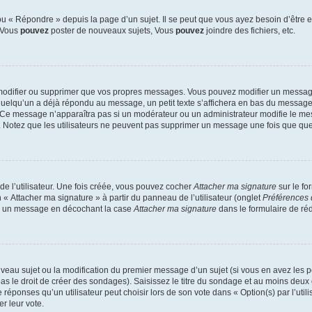
 « Répondre » depuis la page d’un sujet. Il se peut que vous ayez besoin d’être e
: Vous
pouvez
poster de nouveaux sujets, Vous
pouvez
joindre des fichiers, etc.
modifier ou supprimer que vos propres messages. Vous pouvez modifier un message
lqu’un a déjà répondu au message, un petit texte s’affichera en bas du message ind
n. Ce message n’apparaîtra pas si un modérateur ou un administrateur modifie le mes
ive. Notez que les utilisateurs ne peuvent pas supprimer un message une fois que qu
e l’utilisateur. Une fois créée, vous pouvez cocher
Attacher ma signature
sur le fo
 « Attacher ma signature » à partir du panneau de l’utilisateur (onglet
Préférences 
 à un message en décochant la case
Attacher ma signature
dans le formulaire de ré
ouveau sujet ou la modification du premier message d’un sujet (si vous en avez les p
 le droit de créer des sondages). Saisissez le titre du sondage et au moins deux o
onses qu’un utilisateur peut choisir lors de son vote dans « Option(s) par l’utilis
er leur vote.