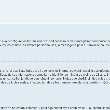
t avoir configuré les forums afin qu’il soit nécessaire de s’enregistrer pour poster
x invités comme les avatars personnalisés, la messagerie privée, l’envoi de courri
t une loi aux États-Unis qui dit que les sites Internet pouvant recueillir des infor
ollecte de ces informations permettant d’identifier un mineur de moins de 13 ans. S
tez un conseiller juridique pour obtenir son avis. Notez que phpBB Limited et les pr
gales de toutes sortes, à l’exception de celles mentionnées dans la question « Qui
réation de nouveaux comptes. Il peut également avoir banni votre IP ou interdit le no