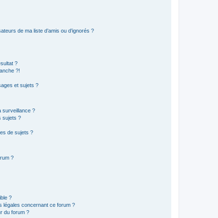
ateurs de ma liste d’amis ou d’ignorés ?
sultat ?
anche ?!
ages et sujets ?
a surveillance ?
 sujets ?
es de sujets ?
orum ?
ible ?
ns légales concernant ce forum ?
r du forum ?