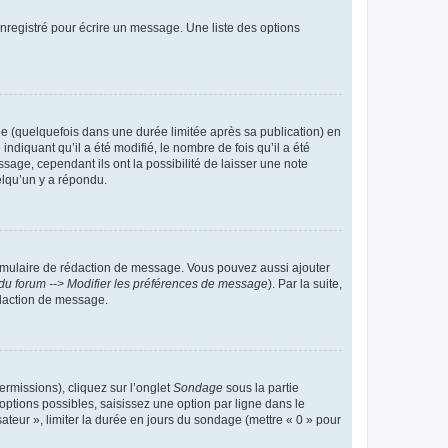
nregistré pour écrire un message. Une liste des options
 (quelquefois dans une durée limitée après sa publication) en
iquant qu’il a été modifié, le nombre de fois qu’il a été
sage, cependant ils ont la possibilité de laisser une note
elqu’un y a répondu.
rmulaire de rédaction de message. Vous pouvez aussi ajouter
du forum --> Modifier les préférences de message
). Par la suite,
daction de message.
ermissions), cliquez sur l’onglet
Sondage
sous la partie
ptions possibles, saisissez une option par ligne dans le
ateur », limiter la durée en jours du sondage (mettre « 0 » pour