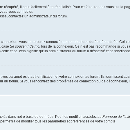
 récupéré, il peut facilement être réinitialisé. Pour ce faire, rendez vous sur la p
uveau vous connecter.
passe, contactez un administrateur du forum.
e connexion, vous ne resterez connecté que pendant une durée déterminée. Cela em
la case
Se souvenir de moi
lors de la connexion. Ce n’est pas recommandé si vous u
s cette case, cela signifie qu’un administrateur du forum a désactivé cette fonctionna
os paramètres d’authentification et votre connexion au forum. Ils fournissent aussi
teur du forum. Si vous rencontrez des problèmes de connexion ou de déconnexion, l
ockés dans notre base de données. Pour les modifier, accédez au
Panneau de l’util
 permettra de modifier tous les paramètres et préférences de votre compte.